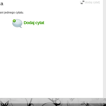
ka
[
dodaj cytat
]
ani jednego cytatu.
Dodaj cytat