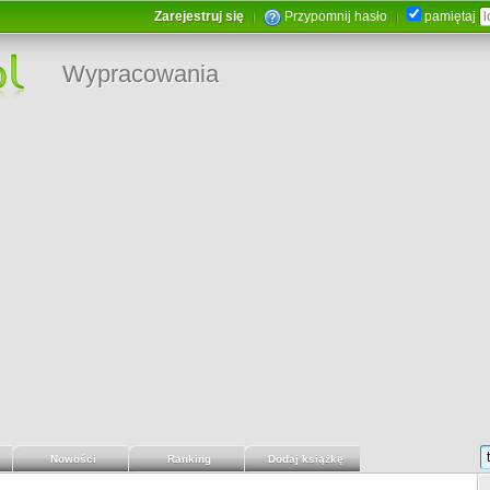
Zarejestruj się
Przypomnij hasło
pamiętaj
Wypracowania
Nowości
Ranking
Dodaj książkę