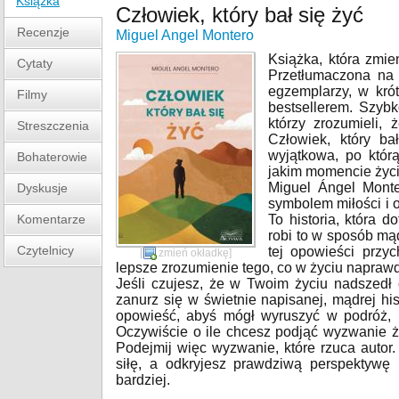
Książka
Człowiek, który bał się żyć
Recenzje
Miguel Angel Montero
Książka, która zmie
Cytaty
Przetłumaczona na 
egzemplarzy, w kró
Filmy
bestsellerem. Szybk
którzy zrozumieli,
Streszczenia
Człowiek, który b
wyjątkowa, po któr
Bohaterowie
jakim momencie życi
Miguel Ángel Monte
Dyskusje
symbolem miłości i
Komentarze
To historia, która 
robi to w sposób mą
Czytelnicy
tej opowieści przy
[
zmień okładkę
]
lepsze zrozumienie tego, co w życiu naprawd
Jeśli czujesz, że w Twoim życiu nadszedł 
zanurz się w świetnie napisanej, mądrej hi
opowieść, abyś mógł wyruszyć w podróż, 
Oczywiście o ile chcesz podjąć wyzwanie 
Podejmij więc wyzwanie, które rzuca auto
siłę, a odkryjesz prawdziwą perspektywę i
bardziej.