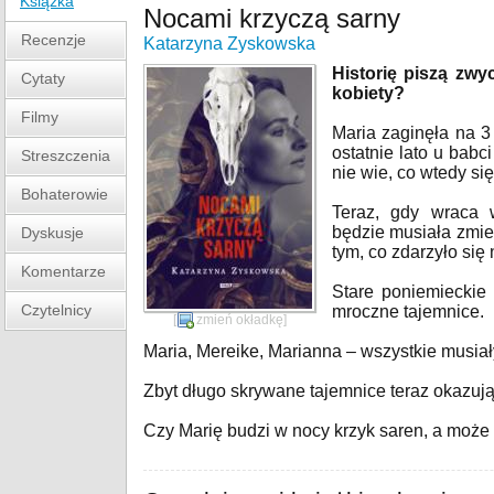
Książka
Nocami krzyczą sarny
Recenzje
Katarzyna Zyskowska
Historię piszą zwy
Cytaty
kobiety?
Filmy
Maria zaginęła na 3 
ostatnie lato u babc
Streszczenia
nie wie, co wtedy się
Bohaterowie
Teraz, gdy wraca 
będzie musiała zmier
Dyskusje
tym, co zdarzyło się
Komentarze
Stare poniemieckie
Czytelnicy
mroczne tajemnice.
[
zmień okładkę
]
Maria, Mereike, Marianna – wszystkie musiały
Zbyt długo skrywane tajemnice teraz okazują
Czy Marię budzi w nocy krzyk saren, a może t