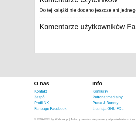
Do tej książki nie dodano jeszcze ani jedne
Komentarze użytkowników F
O nas
Info
Kontakt
Konkursy
Zespół
Patronat medialny
Profil NK
Prasa & Banery
Fanpage Facebook
Licencja GNU FDL
© 2009-2026 by Webook.pl | Autorzy serwisu nie ponoszą odpowiedzialności za