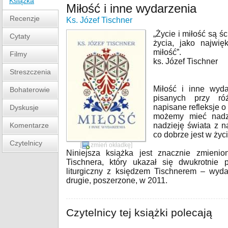
Książka
Miłość i inne wydarzenia
Recenzje
Ks. Józef Tischner
„Życie i miłość są śc
Cytaty
życia, jako najwię
miłość”.
Filmy
ks. Józef Tischner
Streszczenia
Miłość i inne wyda
Bohaterowie
pisanych przy róż
napisane refleksje o
Dyskusje
możemy mieć nadzi
Komentarze
nadzieję świata z n
co dobrze jest w życ
Czytelnicy
[
zmień okładkę
]
Niniejsza książka jest znacznie zmieni
Tischnera, który ukazał się dwukrotnie
liturgiczny z księdzem Tischnerem – wyd
drugie, poszerzone, w 2011.
Czytelnicy tej książki polecają