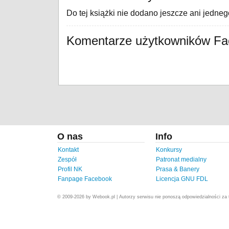
Do tej książki nie dodano jeszcze ani jedne
Komentarze użytkowników F
O nas
Info
Kontakt
Konkursy
Zespół
Patronat medialny
Profil NK
Prasa & Banery
Fanpage Facebook
Licencja GNU FDL
© 2009-2026 by Webook.pl | Autorzy serwisu nie ponoszą odpowiedzialności za