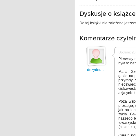
Dyskusje o książce
Do tej książki nie założono jeszcz
Komentarze czytel
Dodano: 26 
Pierwszy r
była to ba
dezyderata
Marcin Sz
gdzie na 
przyrody. 
niedźwiedz
ciekawost
azjatyckic
Poza wsp
prostego, s
jak na łon
życia. Ga
naszego l
towarzyst
(historie 
Cała histo