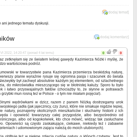
[
dodaj temat
]
e ani jednego tematu dyskusji.
ników
[
dodaj komentarz
]
VI 2022, 14:20:47 (ponad 4 lat temu)
0
0
az zetknęłam się ze światem leśnej gawędy Kazimierza Nóżki i myślę, że
rdzo wartościowa podróż.
umowski w towarzystwie pana Kazimierza przemierza beskidzką naturę,
pierwszy planie wyraźnie rysuje się ogromna pasja i szacunek do świata
Niezwykły był zachwyt absolutnie każdym jej elementem, od szlachetnego
ia, do mikroświatka mieszczącego się w błotnistej kałuży. Sporo tu było
ek i łatwo przyswajalnych faktów (chociażby to, że słynne w potrawach
h grzybki mun rosną też w Polsce - o tym nie miałam pojęcia!).
ólnymi wędrówkami w dzicz, razem z panem Nóżką dostrzegamy urok
wojskiego jadła (jak jajecznicy, czy żuru), które nie smakuje nigdzie lepiej,
ie natury, poznajemy okolicznych mieszkańców i słuchamy historii z ich
węda i opowieść towarzyszy całej przygodzie, albo bezpośrednio od
eśniczego, albo od kogokolwiek, kto chce mówić, widząc tak zasłuchane
wo. Opowieści są często zaskakujące, ciekawe, niekiedy też i zabawne
o jeleniach i udomowionym zającu należą do moich ulubionych).
ria obfituje też w piękne zdjęcia cudów natury, o których czytamy. Jest to