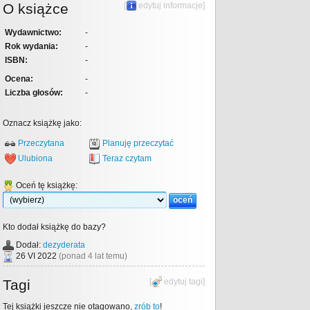
O książce
[
edytuj informacje
]
Wydawnictwo:
-
Rok wydania:
-
ISBN:
-
Ocena:
-
Liczba głosów:
-
Oznacz książkę jako:
Przeczytana
Planuję przeczytać
Ulubiona
Teraz czytam
Oceń tę książkę:
Kto dodał książkę do bazy?
Dodał:
dezyderata
26 VI 2022
(ponad 4 lat temu)
Tagi
[
edytuj tagi
]
Tej książki jeszcze nie otagowano,
zrób to
!