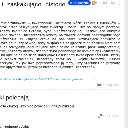
 zaskakujące historie
[
edytuj książkę
]
Kup książkę
rcin Szumowski w towarzystwie Kazimierza Nóżki zabiera Czytelników w
dróż przez fascynujący świat zwierząt i roślin. Już na samym początku
znamy tajemnicę Grzesia, syna niedźwiedzicy Agi. Zaskakujące odkrycie
órego dokonali bieszczadzcy leśnicy na zawsze odmieni postrzeganie tego
edźwiedzia. W książce czeka na nas także wzruszająca opowieść o
zykalnej duszy pewnej sowy. Wspólnie z baligrodzkim botanikiem Marcinem
eliną odkryjemy jodły ratujące swoje ścięte koleżanki, poszukamy "czarciej
otły", poznamy australijskiego grzyba podobnego do ośmiornicy i wybierzemy
ę na łąkę pełną polskich storczyków. Posłuchamy także opowieści ludzi, którzy
ko pierwsi zasiedlali Bieszczady zaraz po II wojnie światowej. "Dusza
szczyka", tak jak dwa poprzedzające ją tomy, uczy szacunku do przyrody,
hnie optymizmem i przybliża nieznane tajemnice Bieszczadów.
ps://lubimyczytac.pl/ksiazka/5022117/dusza-puszczyka-i-za...
[
edytuj opis
]
ki polecają
o tę książkę, aby móc polecić Ci inne publikacje.
[
dodaj cytat
]
ani jednego cytatu.