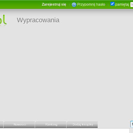
Zarejestruj się
Przypomnij hasło
pamiętaj
Wypracowania
Nowości
Ranking
Dodaj książkę