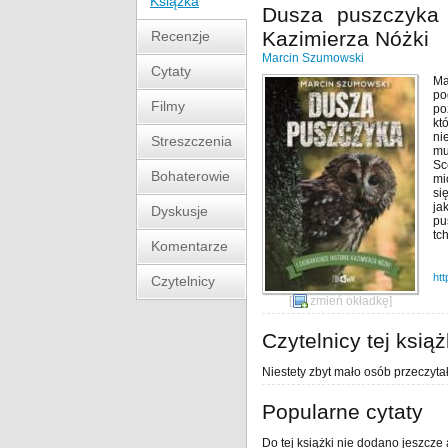
Książka
Dusza puszczyka i
Kazimierza Nóżki
Recenzje
Marcin Szumowski
Cytaty
Ma
po
Filmy
po
kt
ni
Streszczenia
mu
Sc
Bohaterowie
mi
si
ja
Dyskusje
pu
tc
Komentarze
htt
Czytelnicy
[
zmień okładkę
]
Czytelnicy tej książ
Niestety zbyt mało osób przeczytał
Popularne cytaty
Do tej książki nie dodano jeszcze 