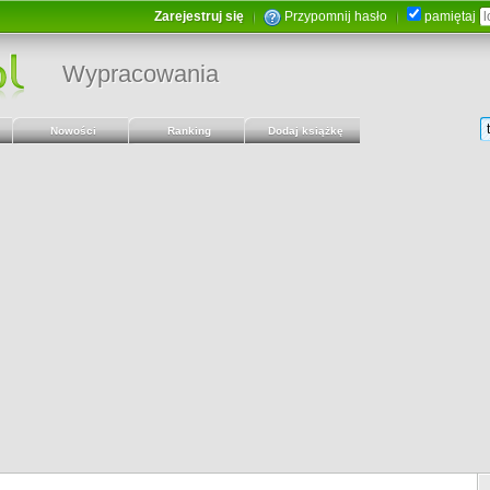
Zarejestruj się
Przypomnij hasło
pamiętaj
Wypracowania
Nowości
Ranking
Dodaj książkę