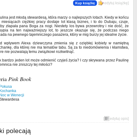
[
edytuj książkę
]
Kup książkę
ulina jest młodą stewardesą, która marzy o najlepszych lotach. Kiedy w końcu
 miesiącach ciężkiej pracy dostaje lot klasą biznes, i to do Dubaju, czuje,
kby złapała pana Boga za nogi. Niestety los bywa przewrotny i nie dość, że
sypia na ten najważniejszy lot, to jeszcze okazuje się, że podczas niego
ada na pewnego tajemniczego pasażera, który w mig burzy jej idealne życie.
d wpływem Alexa dziewczyna zmienia się z oziębłej kobiety w namiętną
chankę, dla której nie ma tematów tabu. Są za to niedomówienia i kłamstwa,
óre nie pozwalają temu związkowi rozkwitnąć.
k bardzo jeden lot może odmienić czyjeś życia? I czy skrywana przez Paulinę
jemnica nie zniszczy tej miłości?
eria
Pink Book
 Pokusa
 Kochanka
 Noc w Wenecji
 Stewardesa
[
edytuj opis
]
ki polecają