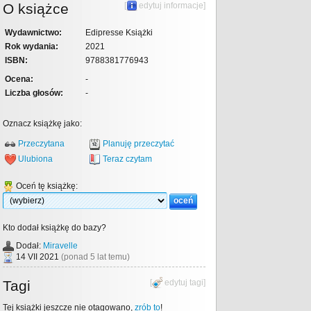
O książce
[
edytuj informacje
]
Wydawnictwo:
Edipresse Książki
Rok wydania:
2021
ISBN:
9788381776943
Ocena:
-
Liczba głosów:
-
Oznacz książkę jako:
Przeczytana
Planuję przeczytać
Ulubiona
Teraz czytam
Oceń tę książkę:
Kto dodał książkę do bazy?
Dodał:
Miravelle
14 VII 2021
(ponad 5 lat temu)
Tagi
[
edytuj tagi
]
Tej książki jeszcze nie otagowano,
zrób to
!