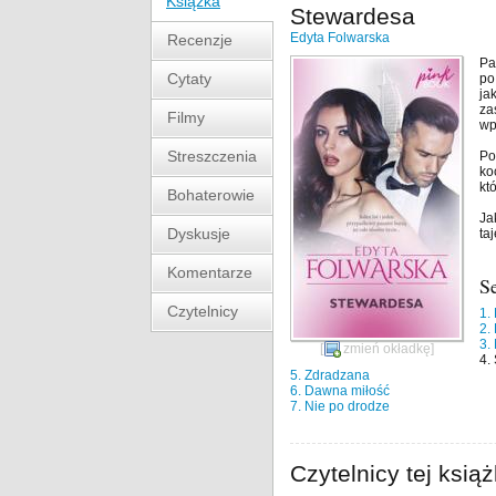
Książka
Stewardesa
Edyta Folwarska
Recenzje
Pa
Cytaty
po
ja
za
Filmy
wp
Streszczenia
Po
ko
kt
Bohaterowie
Ja
Dyskusje
ta
Komentarze
S
Czytelnicy
1.
2.
3.
[
zmień okładkę
]
4.
5. Zdradzana
6. Dawna miłość
7. Nie po drodze
Czytelnicy tej książ