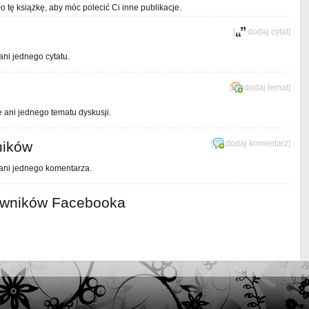
o tę książkę, aby móc polecić Ci inne publikacje.
[
dodaj cytat
]
ani jednego cytatu.
[
dodaj temat
]
e ani jednego tematu dyskusji.
ników
[
dodaj komentarz
]
 ani jednego komentarza.
owników Facebooka