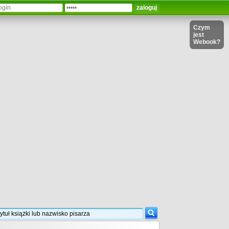
Czym
jest
Webook?