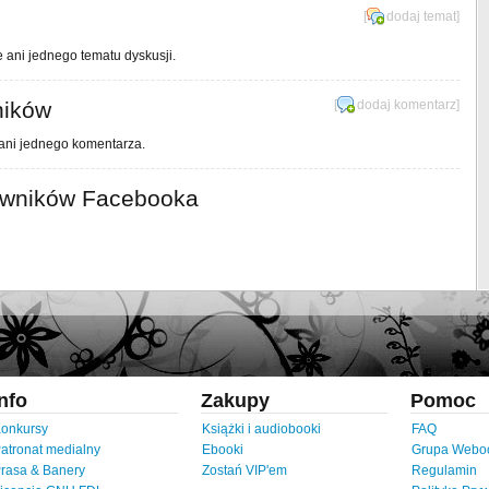
[
dodaj temat
]
e ani jednego tematu dyskusji.
ników
[
dodaj komentarz
]
 ani jednego komentarza.
owników Facebooka
Info
Zakupy
Pomoc
onkursy
Książki i audiobooki
FAQ
atronat medialny
Ebooki
Grupa Webo
rasa & Banery
Zostań VIP'em
Regulamin