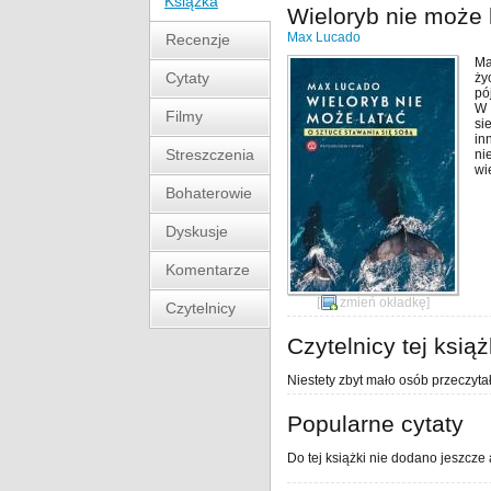
Książka
Wieloryb nie może 
Max Lucado
Recenzje
Ma
Cytaty
ży
pó
W 
Filmy
si
in
Streszczenia
ni
wi
Bohaterowie
Dyskusje
Komentarze
[
zmień okładkę
]
Czytelnicy
Czytelnicy tej książ
Niestety zbyt mało osób przeczytał
Popularne cytaty
Do tej książki nie dodano jeszcze 