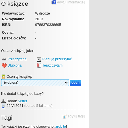
O książce
[
edytuj informacje
]
Wydawnictwo:
W drodze
Rok wydania:
2013
ISBN:
9788370338695
Ocena:
-
Liczba głosów:
-
Oznacz książkę jako:
Przeczytana
Planuję przeczytać
Ulubiona
Teraz czytam
Oceń tę książkę:
Kto dodał książkę do bazy?
Dodał:
Serfer
22 VI 2021
(ponad 5 lat temu)
Tagi
[
edytuj tagi
]
Tej książki jeszcze nie otagowano,
zrób to
!