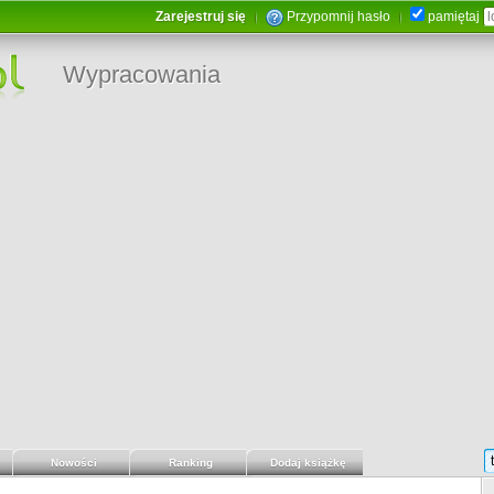
Zarejestruj się
Przypomnij hasło
pamiętaj
Wypracowania
Nowości
Ranking
Dodaj książkę