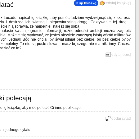
latać
[
edytuj książkę
]
Kup książkę
x Lucado napisał tę książkę, aby pomóc ludziom wydźwignąć się z szarości
cia i dostrzec ich własną i niepowtarzalną drogę. Odkrywanie tej drogi i
jście nią sprawia, że najpełniej stajesz się sobą.
hałasie świata, ogromie informacji, różnorodności ambicji można zagubić
ebie. Może ci się wydawać, że jesteś niewiele znaczącą istotą wśród miliardów
nych. Jednak Bóg nie chciał, by świat istniał bez ciebie, bo bez ciebie byłby
ekompletny. To nie są puste słowa – masz to, czego nie ma nikt inny. Chcesz
edzieć co to?
[
edytuj opis
]
ki polecają
o tę książkę, aby móc polecić Ci inne publikacje.
[
dodaj cytat
]
ani jednego cytatu.