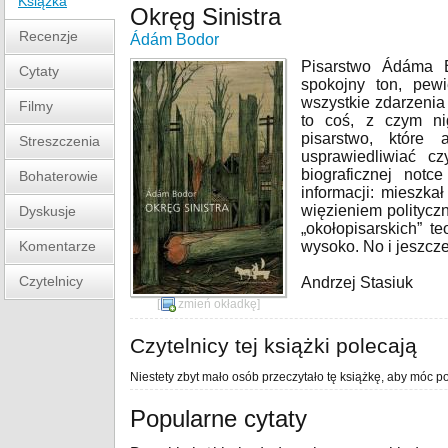
Książka
Okręg Sinistra
Recenzje
Ádám Bodor
Pisarstwo Ádáma 
Cytaty
spokojny ton, pewi
wszystkie zdarzenia
Filmy
to coś, z czym ni
pisarstwo, które
Streszczenia
usprawiedliwiać c
biograficznej not
Bohaterowie
informacji: mieszkał
więzieniem polityczn
Dyskusje
„okołopisarskich” t
Komentarze
wysoko. No i jeszcz
Czytelnicy
Andrzej Stasiuk
[
zmień okładkę
]
Czytelnicy tej książki polecają
Niestety zbyt mało osób przeczytało tę książkę, aby móc po
Popularne cytaty