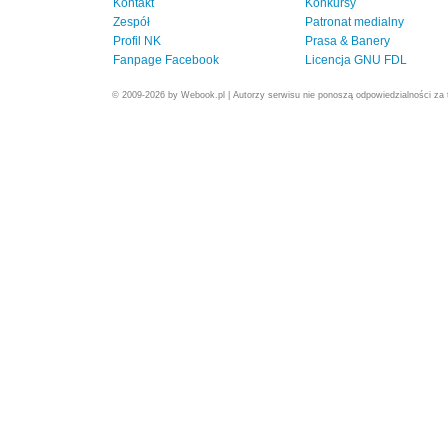
Kontakt
Konkursy
Zespół
Patronat medialny
Profil NK
Prasa & Banery
Fanpage Facebook
Licencja GNU FDL
© 2009-2026 by Webook.pl | Autorzy serwisu nie ponoszą odpowiedzialności za