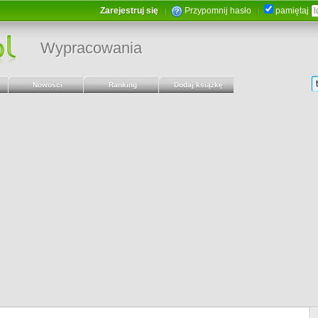
Zarejestruj się
Przypomnij hasło
pamiętaj
Wypracowania
Nowości
Ranking
Dodaj książkę