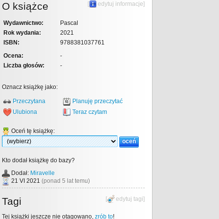
O książce
[
edytuj informacje
]
Wydawnictwo:
Pascal
Rok wydania:
2021
ISBN:
9788381037761
Ocena:
-
Liczba głosów:
-
Oznacz książkę jako:
Przeczytana
Planuję przeczytać
Ulubiona
Teraz czytam
Oceń tę książkę:
Kto dodał książkę do bazy?
Dodał:
Miravelle
21 VI 2021
(ponad 5 lat temu)
Tagi
[
edytuj tagi
]
Tej książki jeszcze nie otagowano,
zrób to
!