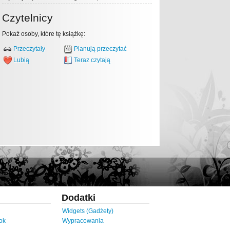
Czytelnicy
Pokaż osoby, które tę książkę:
Przeczytały
Planują przeczytać
Lubią
Teraz czytają
Dodatki
Widgets (Gadżety)
ok
Wypracowania