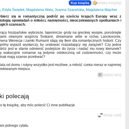
[
edytuj książkę
]
Kup książkę
a
,
Edyta Świętek
,
Magdalena Wala
,
Joanna Szarańska
,
Magdalena Majcher
bierz się w romantyczną podróż po sześciu krajach Europy wraz z
tologią opowiadań o miłości, namiętności, nieoczekiwanych spotkaniach i
ugich szansach.
rący hiszpańskie wybrzeże, tajemnicze groty na greckiej wyspie, porośnięte
jami oliwnymi wzgórza Toskanii, drewniane wille w cichej Lanckoronie,
rwna Wenecja i zamki Rumunii stają się tłem dla romantycznych historii. Czy
pólny wyjazd wystarczy, by uratować rozpadający się związek? Czy jedna
dróż jest w stanie odmienić podejście do życia i nadać mu nowy kierunek?
y wakacyjne romanse są jedynie odskocznią od codzienności, czy może
dnak mają szanse przetrwać?
dala od domu i rutyny wszystko jest możliwe, a miłość czeka nieraz w najmniej
zekiwanym miejscu.
[
edytuj opis
]
ki polecają
o tę książkę, aby móc polecić Ci inne publikacje.
[
dodaj cytat
]
ani jednego cytatu.