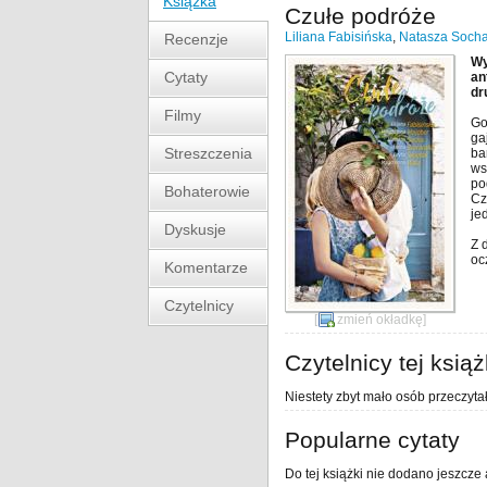
Książka
Czułe podróże
Liliana Fabisińska
,
Natasza Soch
Recenzje
Wy
Cytaty
an
dr
Filmy
Go
ga
Streszczenia
ba
ws
po
Bohaterowie
Cz
je
Dyskusje
Z 
oc
Komentarze
Czytelnicy
[
zmień okładkę
]
Czytelnicy tej książ
Niestety zbyt mało osób przeczytał
Popularne cytaty
Do tej książki nie dodano jeszcze 