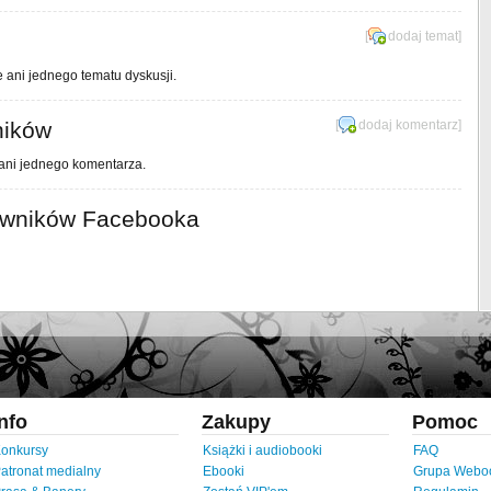
[
dodaj temat
]
e ani jednego tematu dyskusji.
ników
[
dodaj komentarz
]
 ani jednego komentarza.
owników Facebooka
Info
Zakupy
Pomoc
onkursy
Książki i audiobooki
FAQ
atronat medialny
Ebooki
Grupa Webo