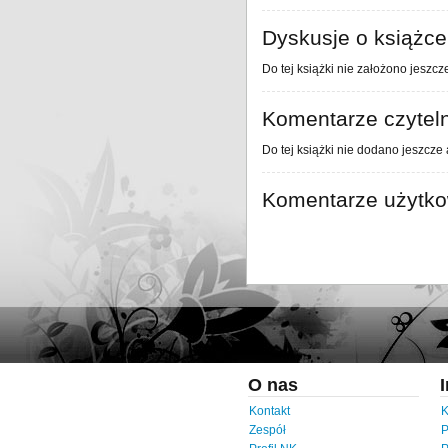
Dyskusje o książce
Do tej książki nie założono jeszcz
Komentarze czytel
Do tej książki nie dodano jeszcze
Komentarze użytk
O nas
Kontakt
K
Zespół
P