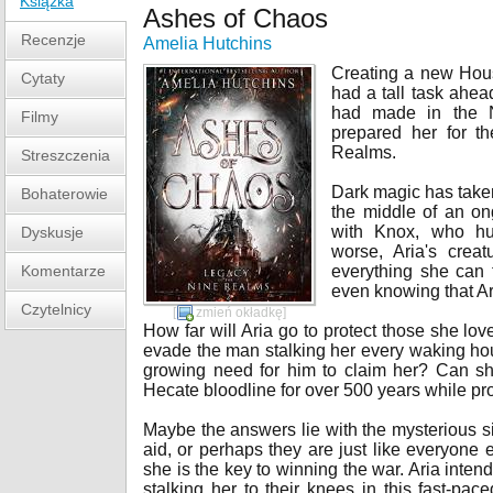
Książka
Ashes of Chaos
Recenzje
Amelia Hutchins
Creating a new Hous
Cytaty
had a tall task ahea
had made in the N
Filmy
prepared her for th
Realms.
Streszczenia
Dark magic has taken 
Bohaterowie
the middle of an o
with Knox, who hun
Dyskusje
worse, Aria's crea
Komentarze
everything she can 
even knowing that Ari
Czytelnicy
[
zmień okładkę
]
How far will Aria go to protect those she l
evade the man stalking her every waking hou
growing need for him to claim her? Can sh
Hecate bloodline for over 500 years while pro
Maybe the answers lie with the mysterious si
aid, or perhaps they are just like everyone el
she is the key to winning the war. Aria inte
stalking her to their knees in this fast-pac