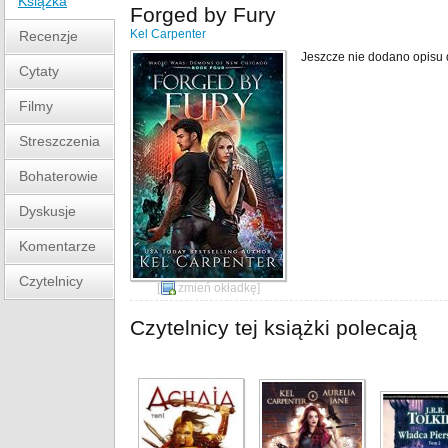
Książka
Forged by Fury
Kel Carpenter
Recenzje
Jeszcze nie dodano opisu d
Cytaty
Filmy
Streszczenia
Bohaterowie
Dyskusje
Komentarze
Czytelnicy
[
zmień okładkę
]
Czytelnicy tej książki polecają