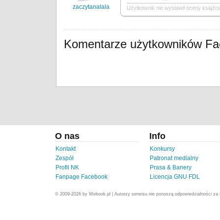
zaczytanalala
Użytkownik nie wystawił oceny książce
Komentarze użytkowników F
O nas
Info
Kontakt
Konkursy
Zespół
Patronat medialny
Profil NK
Prasa & Banery
Fanpage Facebook
Licencja GNU FDL
© 2009-2026 by Webook.pl | Autorzy serwisu nie ponoszą odpowiedzialności za