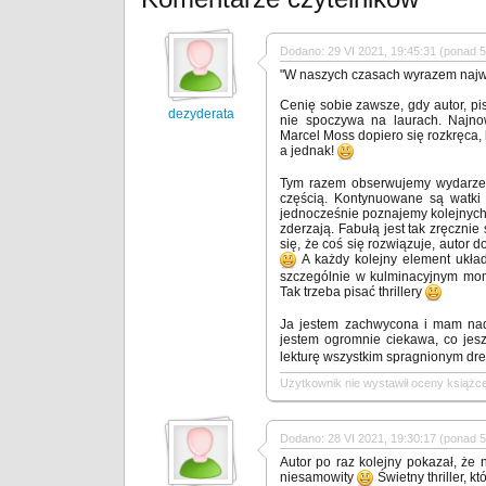
Dodano: 29 VI 2021, 19:45:31 (ponad 5 
"W naszych czasach wyrazem najwy
Cenię sobie zawsze, gdy autor, pi
dezyderata
nie spoczywa na laurach. Najno
Marcel Moss dopiero się rozkręca,
a jednak!
Tym razem obserwujemy wydarzen
częścią. Kontynuowane są watki 
jednocześnie poznajemy kolejnych 
zderzają. Fabułą jest tak zręczn
się, że coś się rozwiązuje, autor d
A każdy kolejny element układ
szczególnie w kulminacyjnym mom
Tak trzeba pisać thrillery
Ja jestem zachwycona i mam nadz
jestem ogromnie ciekawa, co je
lekturę wszystkim spragnionym dre
Użytkownik nie wystawił oceny książce
Dodano: 28 VI 2021, 19:30:17 (ponad 5 
Autor po raz kolejny pokazał, że n
niesamowity
Świetny thriller, k