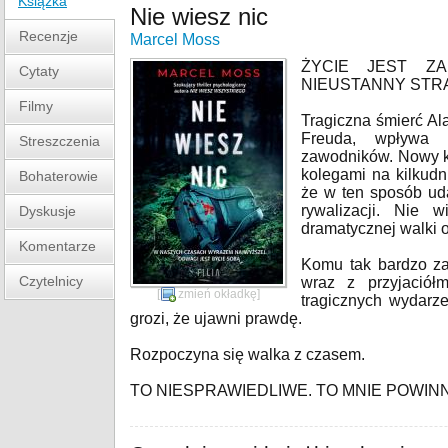
Książka
Nie wiesz nic
Recenzje
Marcel Moss
ŻYCIE JEST Z
Cytaty
NIEUSTANNY STRA
Filmy
Tragiczna śmierć Al
Freuda, wpływa n
Streszczenia
zawodników. Nowy ka
kolegami na kilkudn
Bohaterowie
że w ten sposób ud
rywalizacji. Nie 
Dyskusje
dramatycznej walki o
Komentarze
Komu tak bardzo za
Czytelnicy
wraz z przyjaciół
[
zmień okładkę
]
tragicznych wydarze
grozi, że ujawni prawdę.
Rozpoczyna się walka z czasem.
TO NIESPRAWIEDLIWE. TO MNIE POWIN