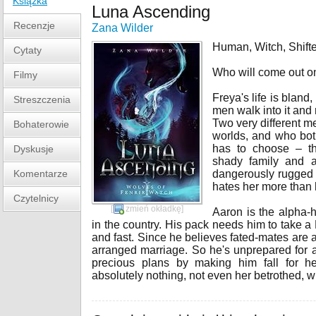
Książka
Luna Ascending
Recenzje
Zana Wilder
Human, Witch, Shifter
Cytaty
Who will come out o
Filmy
Freya's life is bland,
Streszczenia
men walk into it and 
Two very different me
Bohaterowie
worlds, and who bot
has to choose – th
Dyskusje
shady family and a
Komentarze
dangerously rugged
hates her more than 
Czytelnicy
[
zmień okładkę
]
Aaron is the alpha-h
in the country. His pack needs him to take a
and fast. Since he believes fated-mates are 
arranged marriage. So he's unprepared for 
precious plans by making him fall for h
absolutely nothing, not even her betrothed, wi