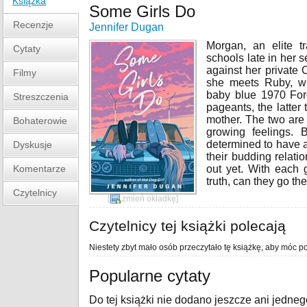
Książka
Some Girls Do
Recenzje
Jennifer Dugan
Morgan, an elite tr
Cytaty
schools late in her s
against her private 
Filmy
she meets Ruby, wh
baby blue 1970 For
Streszczenia
pageants, the latter
mother. The two are 
Bohaterowie
growing feelings. 
determined to have a
Dyskusje
their budding relati
Komentarze
out yet. With each g
truth, can they go th
Czytelnicy
[
zmień okładkę
]
Czytelnicy tej książki polecają
Niestety zbyt mało osób przeczytało tę książkę, aby móc po
Popularne cytaty
Do tej książki nie dodano jeszcze ani jedneg