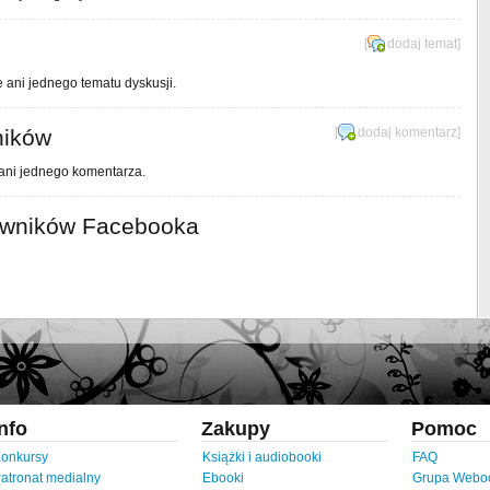
[
dodaj temat
]
e ani jednego tematu dyskusji.
ników
[
dodaj komentarz
]
 ani jednego komentarza.
owników Facebooka
Info
Zakupy
Pomoc
onkursy
Książki i audiobooki
FAQ
atronat medialny
Ebooki
Grupa Webo