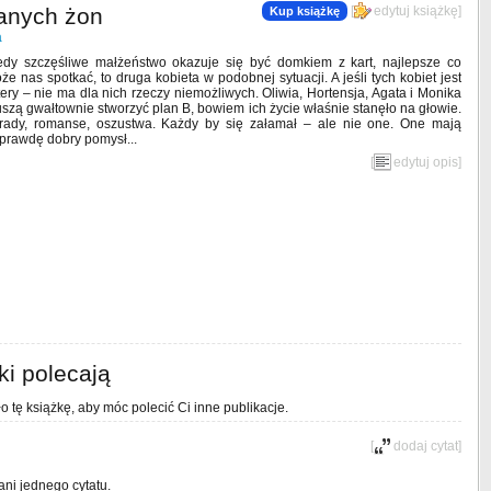
ianych żon
[
edytuj książkę
]
Kup książkę
a
edy szczęśliwe małżeństwo okazuje się być domkiem z kart, najlepsze co
że nas spotkać, to druga kobieta w podobnej sytuacji. A jeśli tych kobiet jest
tery – nie ma dla nich rzeczy niemożliwych. Oliwia, Hortensja, Agata i Monika
szą gwałtownie stworzyć plan B, bowiem ich życie właśnie stanęło na głowie.
rady, romanse, oszustwa. Każdy by się załamał – ale nie one. One mają
prawdę dobry pomysł...
[
edytuj opis
]
ki polecają
o tę książkę, aby móc polecić Ci inne publikacje.
[
dodaj cytat
]
ani jednego cytatu.