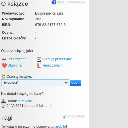
O książce
[
edytuj informacje
]
Wydawnictwo:
Edipresse Książki
Rok wydania:
2021
ISBN:
978-83-8177-673-8
Ocena:
-
Liczba głosów:
-
Oznacz książkę jako:
Przeczytana
Planuję przeczytać
Ulubiona
Teraz czytam
Oceń tę książkę:
Kto dodał książkę do bazy?
Dodał:
Miravelle
04 VI 2021
(ponad 5 lat temu)
Tagi
[
edytuj tagi
]
Tej książki jeszcze nie otagowano,
zrób to
!