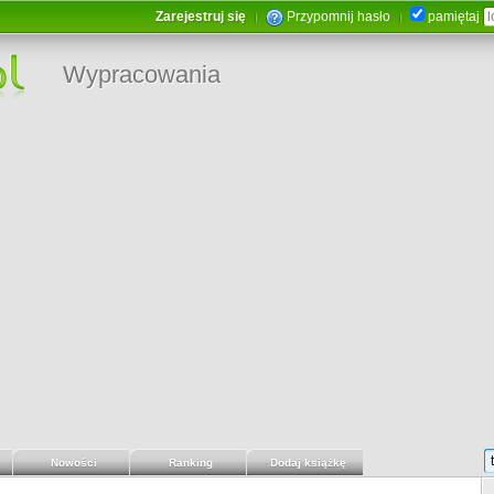
Zarejestruj się
Przypomnij hasło
pamiętaj
Wypracowania
Nowości
Ranking
Dodaj książkę