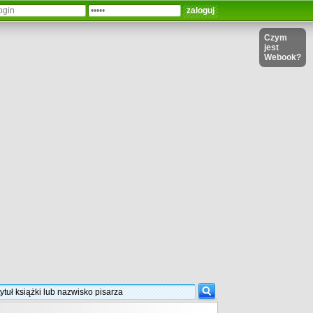
Czym
jest
Webook?