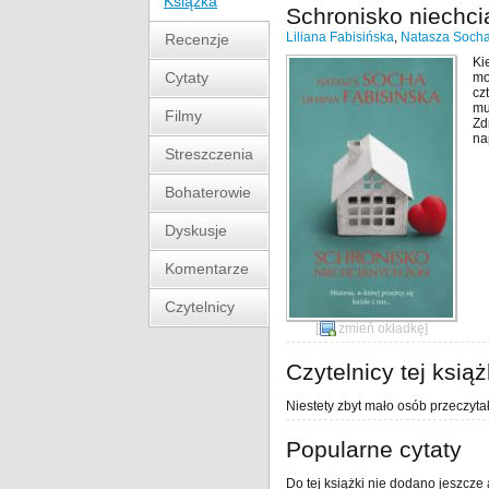
Książka
Schronisko niechc
Liliana Fabisińska
,
Natasza Soch
Recenzje
Ki
Cytaty
mo
cz
mu
Filmy
Zd
na
Streszczenia
Bohaterowie
Dyskusje
Komentarze
Czytelnicy
[
zmień okładkę
]
Czytelnicy tej książ
Niestety zbyt mało osób przeczytał
Popularne cytaty
Do tej książki nie dodano jeszcze 