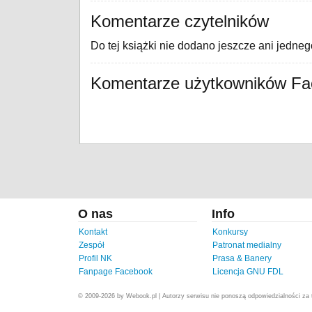
Komentarze czytelników
Do tej książki nie dodano jeszcze ani jedne
Komentarze użytkowników F
O nas
Info
Kontakt
Konkursy
Zespół
Patronat medialny
Profil NK
Prasa & Banery
Fanpage Facebook
Licencja GNU FDL
© 2009-2026 by Webook.pl | Autorzy serwisu nie ponoszą odpowiedzialności za