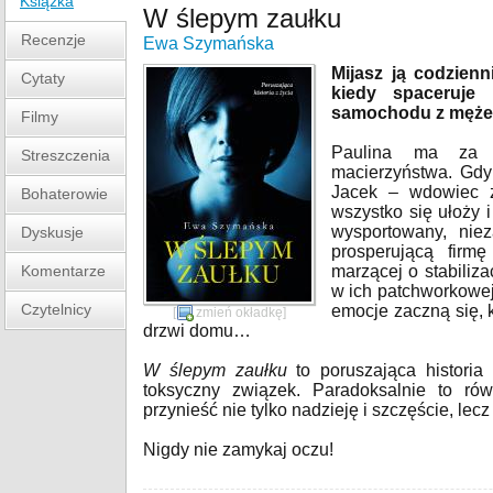
Książka
W ślepym zaułku
Recenzje
Ewa Szymańska
Mijasz ją codzien
Cytaty
kiedy spaceruje
samochodu z mężem.
Filmy
Paulina ma za 
Streszczenia
macierzyństwa. Gdy
Jacek – wdowiec 
Bohaterowie
wszystko się ułoży i
wysportowany, nie
Dyskusje
prosperującą firm
Komentarze
marzącej o stabiliza
w ich patchworkowej
Czytelnicy
emocje zaczną się, 
[
zmień okładkę
]
drzwi domu…
W ślepym zaułku
to poruszająca historia
toksyczny związek. Paradoksalnie to ró
przynieść nie tylko nadzieję i szczęście, lecz
Nigdy nie zamykaj oczu!