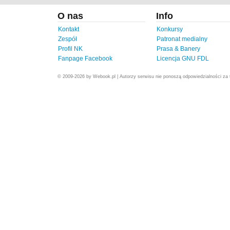
O nas
Info
Kontakt
Konkursy
Zespół
Patronat medialny
Profil NK
Prasa & Banery
Fanpage Facebook
Licencja GNU FDL
© 2009-2026 by Webook.pl | Autorzy serwisu nie ponoszą odpowiedzialności za