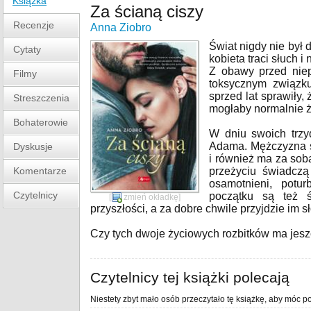
Książka
Za ścianą ciszy
Recenzje
Anna Ziobro
Świat nigdy nie był 
Cytaty
kobieta traci słuch 
Z obawy przed niep
Filmy
toksycznym związk
sprzed lat sprawiły, 
Streszczenia
mogłaby normalnie ż
Bohaterowie
W dniu swoich trzy
Adama. Mężczyzna s
Dyskusje
i również ma za sob
Komentarze
przeżyciu świadczą
osamotnieni, potu
Czytelnicy
początku są też 
[
zmień okładkę
]
przyszłości, a za dobre chwile przyjdzie im 
Czy tych dwoje życiowych rozbitków ma jes
Czytelnicy tej książki polecają
Niestety zbyt mało osób przeczytało tę książkę, aby móc po