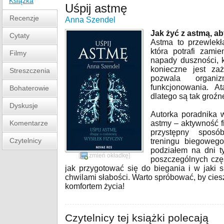
Książka
Uśpij astmę
Recenzje
Anna Szendel
Jak żyć z astmą, a
Cytaty
Astma to przewlek
która potrafi zami
Filmy
napady duszności, k
konieczne jest zaż
Streszczenia
pozwala organi
funkcjonowania. A
Bohaterowie
dlatego są tak groź
Dyskusje
Autorka poradnika 
Komentarze
astmy – aktywność f
przystępny sposó
Czytelnicy
treningu biegowego
podziałem na dni t
[
zmień okładkę
]
poszczególnych częś
jak przygotować się do biegania i w jaki 
chwilami słabości. Warto spróbować, by cies
komfortem życia!
Czytelnicy tej książki polecają