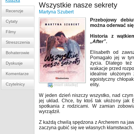
Książka
Wszystkie nasze sekrety
Recenzje
Martyna Szubert
Przebojowy debiu
Cytaty
można oderwać się 
Filmy
Historia z wątkie
„After”
.
Streszczenia
Elisabeth od zawsz
Bohaterowie
Pomagało jej w tym
życia. Dlatego też
Dyskusje
wakacje przed rozpo
Komentarze
idealnie ułożonym 
egoistyczny chłopak
Czytelnicy
elity.
[
zmień okładkę
]
W jeden dzień niszczy wszystko, nad czym 
jej układ. Chce, by ktoś tak ułożony jak
spotkania z rodzicami. W zamian zobowią
wyrządził.
Z każdą chwilą spędzona z Archerem na jaw
zaczyna gubić się we własnych kłamstwach.