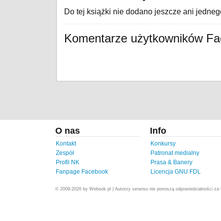
Do tej książki nie dodano jeszcze ani jedne
Komentarze użytkowników F
O nas
Info
Kontakt
Konkursy
Zespół
Patronat medialny
Profil NK
Prasa & Banery
Fanpage Facebook
Licencja GNU FDL
© 2009-2026 by Webook.pl | Autorzy serwisu nie ponoszą odpowiedzialności za