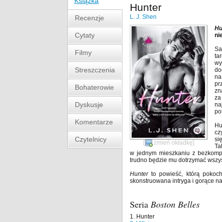
Książka
Hunter
L. J. Shen
Recenzje
Hu
Cytaty
ni
Sa
Filmy
ta
wy
Streszczenia
do
na
pr
Bohaterowie
zn
za
Dyskusje
na
po
Komentarze
Hu
cz
Czytelnicy
si
[
zmień okładkę
]
Ta
w jednym mieszkaniu z bezkompro
trudno będzie mu dotrzymać wszys
Hunter
to powieść, którą pokocha
skonstruowana intryga i gorące na
Seria
Boston Belles
1. Hunter