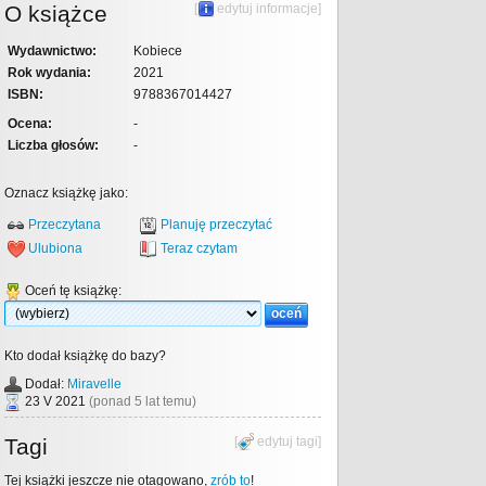
O książce
[
edytuj informacje
]
Wydawnictwo:
Kobiece
Rok wydania:
2021
ISBN:
9788367014427
Ocena:
-
Liczba głosów:
-
Oznacz książkę jako:
Przeczytana
Planuję przeczytać
Ulubiona
Teraz czytam
Oceń tę książkę:
Kto dodał książkę do bazy?
Dodał:
Miravelle
23 V 2021
(ponad 5 lat temu)
Tagi
[
edytuj tagi
]
Tej książki jeszcze nie otagowano,
zrób to
!