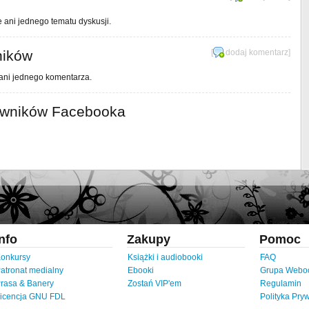
e ani jednego tematu dyskusji.
ników
[
dodaj komentarz
]
 ani jednego komentarza.
owników Facebooka
Info
Zakupy
Pomoc
onkursy
Książki i audiobooki
FAQ
atronat medialny
Ebooki
Grupa Webo
rasa & Banery
Zostań VIP'em
Regulamin
icencja GNU FDL
Polityka Pry