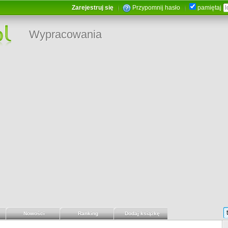
Zarejestruj się
Przypomnij hasło
pamiętaj
Wypracowania
Nowości
Ranking
Dodaj książkę