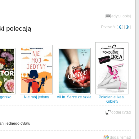
[
edytuj opis
]
ki polecają
Przewiń: [
] [
]
 gorzko
Nie mój jedyny
All In. Serce ze szkła
Pokolenie Ikea.
Kobiety
[
dodaj cytat
]
ani jednego cytatu.
[
dodaj temat
]