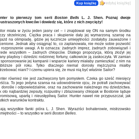
[
edytuj książkę
]
Kup książkę
nter
to pierwszy tom serii
Boston Bells
L. J. Shen. Poznaj dwoje
eustraszonych łowców i dowiedz się, które z nich zwycięży!
ilor miała w życiu jeden jasny cel – i znajdował się ON na samym środku
rczy strzelniczej. Ciężka praca i skupienie dały jej wymarzoną szansę na
jazd na olimpiadę, gdzie jej łucznicze umiejętności zostałyby zauważone i
cenione. Jednak aby osiągnąć to, co zaplanowała, nie może sobie pozwolić
 rozproszenie uwagi. A to oznacza: żadnych imprez, żadnych zobowiązań i
zede wszystkim – żadnych chłopców. Dlatego propozycja, którą złożył jej
any playboy i dziedzic rodzinnej fortuny, całkowicie ją zaskoczyła. W zamian
 sponsorowanie jej kampanii i wsparcie kariery miałaby zamieszkać z nim na
jbliższe pół roku. Tylko dlaczego niemal dorosły mężczyzna miałby
trzebować niani? I czemu upiera się, że musi nią być właśnie Sailor?
nter również nie jest zachwycony tym pomysłem. Czeka go sześć miesięcy
yśćca. To jego jedyna szansa na udowodnienie ojcu, że potrafi zachowywać
ę dorośle i odpowiedzialnie, oraz na zachowanie należnego mu dziedzictwa.
k oto najbardziej zepsuty, rozpustny i zblazowany chłopak w Bostonie ląduje
misową, upartą i nieustępliwą Sailor. Hunter nawet nie przypuszczał, jak
tkich warunków kontraktu.
ją wszystkie fanki pióra L. J. Shen. Wyraziści bohaterowie, mistrzowsko
miętności – to wszystko w serii
Boston Belles
.