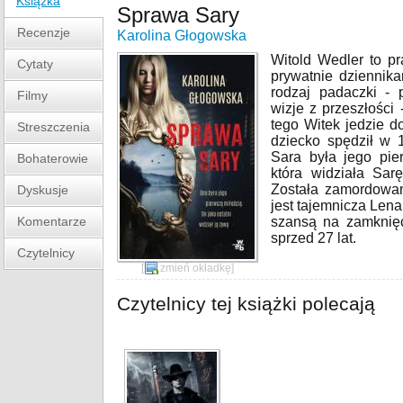
Książka
Sprawa Sary
Recenzje
Karolina Głogowska
Witold Wedler to pr
Cytaty
prywatnie dziennik
rodzaj padaczki -
Filmy
wizje z przeszłości
tego Witek jedzie d
Streszczenia
dziecko spędził w 
Sara była jego pie
Bohaterowie
która widziała Sar
Została zamordowana
Dyskusje
jest tajemnicza Lena
Komentarze
szansą na zamknięci
sprzed 27 lat.
Czytelnicy
[
zmień okładkę
]
Czytelnicy tej książki polecają