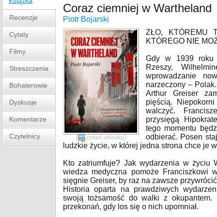
Książka
Coraz ciemniej w Wartheland
Recenzje
Piotr Bojarski
ZŁO, KTÓREMU T
Cytaty
KTÓREGO NIE MO
Filmy
Gdy w 1939 roku 
Rzeszy, Wilhelmi
Streszczenia
wprowadzanie now
narzeczony – Polak.
Bohaterowie
Arthur Greiser za
pięścią. Niepokorn
Dyskusje
walczyć. Francis
Komentarze
przysięgą Hipokrat
tego momentu będzie
Czytelnicy
odbierać. Posen sta
[
zmień okładkę
]
ludzkie życie, w której jedna strona chce je w
Kto zatriumfuje? Jak wydarzenia w życiu 
wiedza medyczna pomoże Franciszkowi w
sięgnie Greiser, by raz na zawsze przywróc
Historia oparta na prawdziwych wydarzeni
swoją tożsamość do walki z okupantem. N
przekonań, gdy los się o nich upomniał.