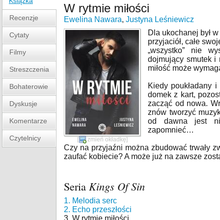
Książka
W rytmie miłości
Recenzje
Ewelina Nawara
,
Justyna Leśniewicz
Dla ukochanej był w 
Cytaty
przyjaciół, całe swo
„wszystko” nie wy
Filmy
dojmujący smutek i 
miłość może wymaga
Streszczenia
Kiedy poukładany i 
Bohaterowie
domek z kart, pozos
zacząć od nowa. Wra
Dyskusje
znów tworzyć muzykę
Komentarze
od dawna jest ni
zapomnieć…
Czytelnicy
[
zmień okładkę
]
Czy na przyjaźni można zbudować trwały z
zaufać kobiecie? A może już na zawsze zost
Seria
Kings Of Sin
1. Melodia serc
2. Echo przeszłości
3. W rytmie miłości