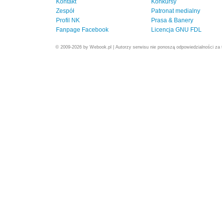
Kontakt
Konkursy
Zespół
Patronat medialny
Profil NK
Prasa & Banery
Fanpage Facebook
Licencja GNU FDL
© 2009-2026 by Webook.pl | Autorzy serwisu nie ponoszą odpowiedzialności za