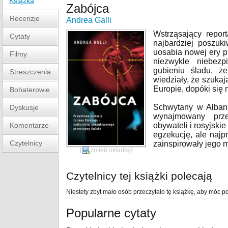
Książka
Zabójca
Recenzje
Andrea Galli
Wstrząsający repor
Cytaty
najbardziej poszuk
uosabia nowej ery pr
Filmy
niezwykle niebezp
gubieniu śladu, ż
Streszczenia
wiedziały, że szuka
Europie, dopóki się n
Bohaterowie
Schwytany w Albani
Dyskusje
wynajmowany prze
Komentarze
obywateli i rosyjskie
egzekucję, ale najp
Czytelnicy
zainspirowały jego m
[
zmień okładkę
]
Czytelnicy tej książki polecają
Niestety zbyt mało osób przeczytało tę książkę, aby móc po
Popularne cytaty