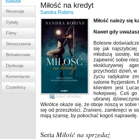
Książka
Miłość na kredyt
Recenzje
Sandra Robins
Miłość należy się 
Cytaty
Nawet gdy uważasz,
Filmy
Bolesne doświadczen
Streszczenia
się jak najszybcie
młodszą siostrę, k
Bohaterowie
zapewnić sobie niez
ekskluzywnej age
Dyskusje
przychodzi dzień, 
Komentarze
życiu radykalne z
salonie fryzjerskim.
Czytelnicy
klientem jest Luca
hokejowej. Coś go 
[
zmień okładkę
]
ubranej dziewczyni
Wkrótce okaże się, że oboje noszą w sobie 
się od przeszłości. Zranieni, zamknięci w so
mają szansę, by pokochać kogoś naprawdę. C
Seria
Miłość na sprzedaż