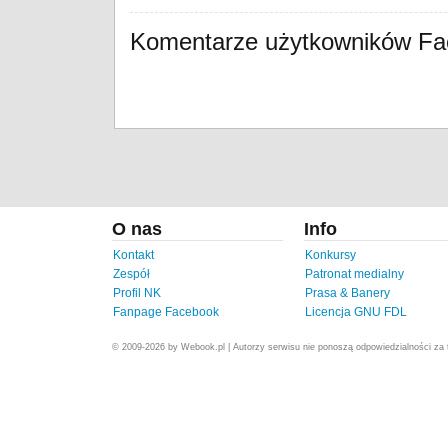
Komentarze użytkowników F
O nas
Info
Kontakt
Konkursy
Zespół
Patronat medialny
Profil NK
Prasa & Banery
Fanpage Facebook
Licencja GNU FDL
© 2009-2026 by Webook.pl | Autorzy serwisu nie ponoszą odpowiedzialności za