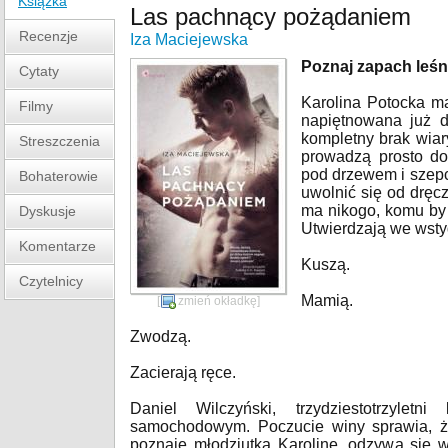
Książka
Las pachnący pożądaniem
Recenzje
Iza Maciejewska
Poznaj zapach leśn
Cytaty
Karolina Potocka ma
Filmy
napiętnowana już d
kompletny brak wiary
Streszczenia
prowadzą prosto do 
pod drzewem i szepc
Bohaterowie
uwolnić się od dręc
ma nikogo, komu by 
Dyskusje
Utwierdzają we wsty
Komentarze
Kuszą.
Czytelnicy
Mamią.
[
zmień okładkę
]
Zwodzą.
Zacierają ręce.
Daniel Wilczyński, trzydziestotrzylet
samochodowym. Poczucie winy sprawia, ż
poznaje młodziutką Karolinę, odzywa się w