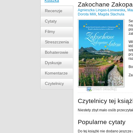
Książka
Zakochane Zakopa
Agnieszka Lingas-Łoniewska
,
Mag
Recenzje
Dorota Milli
,
Magda Stachula
Cytaty
Se
na
pl
Filmy
za
Streszczenia
Wł
kt
le
Bohaterowie
pr
ra
Dyskusje
Bo
Komentarze
Za
Czytelnicy
[
zmień okładkę
]
Czytelnicy tej książ
Niestety zbyt mało osób przeczytał
Popularne cytaty
Do tej książki nie dodano jeszcze 