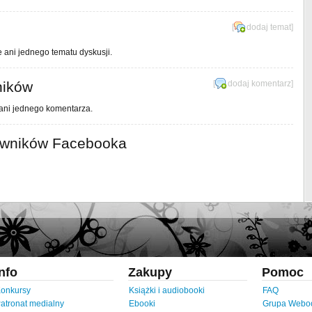
[
dodaj temat
]
e ani jednego tematu dyskusji.
ników
[
dodaj komentarz
]
 ani jednego komentarza.
owników Facebooka
Info
Zakupy
Pomoc
onkursy
Książki i audiobooki
FAQ
atronat medialny
Ebooki
Grupa Webo