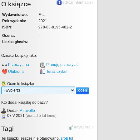
O książce
[
edytuj informacje
]
Wydawnictwo:
Filia
Rok wydania:
2021
ISBN:
978-83-8195-482-2
Ocena:
-
Liczba głosów:
-
Oznacz książkę jako:
Przeczytana
Planuję przeczytać
Ulubiona
Teraz czytam
Oceń tę książkę:
Kto dodał książkę do bazy?
Dodał:
Miravelle
07 V 2021
(ponad 5 lat temu)
Tagi
[
edytuj tagi
]
Tej książki jeszcze nie otagowano,
zrób to
!