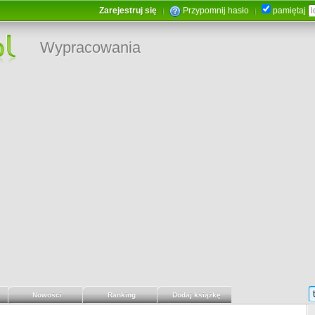
Zarejestruj się
Przypomnij hasło
pamiętaj
Wypracowania
Nowości
Ranking
Dodaj książkę