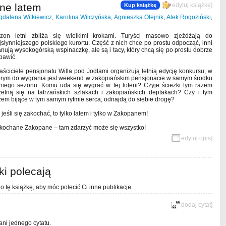
ne latem
[
edytuj książkę
]
Kup książkę
dalena Witkiewicz
,
Karolina Wilczyńska
,
Agnieszka Olejnik
,
Alek Rogoziński
,
zon letni zbliża się wielkimi krokami. Turyści masowo zjeżdżają do
jsłynniejszego polskiego kurortu. Część z nich chce po prostu odpocząć, inni
anują wysokogórską wspinaczkę, ale są i tacy, który chcą się po prostu dobrze
bawić.
aściciele pensjonatu Willa pod Jodłami organizują letnią edycję konkursu, w
órym do wygrania jest weekend w zakopiańskim pensjonacie w samym środku
tniego sezonu. Komu uda się wygrać w tej loterii? Czyje ścieżki tym razem
zetną się na tatrzańskich szlakach i zakopiańskich deptakach? Czy i tym
zem bijące w tym samym rytmie serca, odnajdą do siebie drogę?
 jeśli się zakochać, to tylko latem i tylko w Zakopanem!
kochane Zakopane – tam zdarzyć może się wszystko!
[
edytuj opis
]
ki polecają
o tę książkę, aby móc polecić Ci inne publikacje.
[
dodaj cytat
]
ani jednego cytatu.