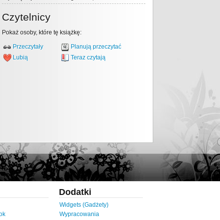
Czytelnicy
Pokaż osoby, które tę książkę:
Przeczytały
Planują przeczytać
Lubią
Teraz czytają
Dodatki
Widgets (Gadżety)
ok
Wypracowania