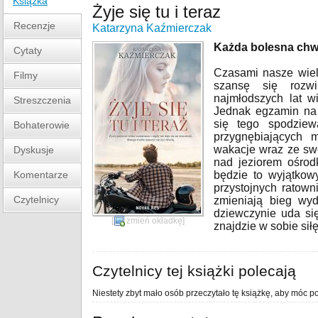
Książka
Żyje się tu i teraz
Recenzje
Katarzyna Kaźmierczak
Każda bolesna chwil
Cytaty
Czasami nasze wiel
Filmy
szansę się rozwi
najmłodszych lat w
Streszczenia
Jednak egzamin na 
się tego spodzie
Bohaterowie
przygnębiających 
wakacje wraz ze sw
Dyskusje
nad jeziorem ośrod
Komentarze
będzie to wyjątkow
przystojnych ratowni
Czytelnicy
zmieniają bieg wy
dziewczynie uda si
[
zmień okładkę
]
znajdzie w sobie si
Czytelnicy tej książki polecają
Niestety zbyt mało osób przeczytało tę książkę, aby móc po