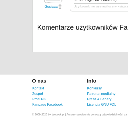
ale też tragiczna. Polecam:)
Gosiaaa
Użytkownik nie wystawił oceny książce
Komentarze użytkowników F
O nas
Info
Kontakt
Konkursy
Zespół
Patronat medialny
Profil NK
Prasa & Banery
Fanpage Facebook
Licencja GNU FDL
© 2009-2026 by Webook.pl | Autorzy serwisu nie ponoszą odpowiedzialności za