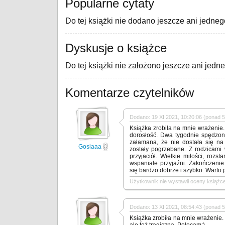
Popularne cytaty
Do tej książki nie dodano jeszcze ani jedneg
Dyskusje o książce
Do tej książki nie założono jeszcze ani jedn
Komentarze czytelników
Dodano: 19 XI 2021, 10:20:06 (ponad 5 
Książka zrobiła na mnie wrażenie
dorosłość. Dwa tygodnie spędzon
załamana, że nie dostała się na 
Gosiaaa
zostały pogrzebane. Z rodzicami
przyjaciół. Wielkie miłości, rozsta
wspaniałe przyjaźni. Zakończenie
się bardzo dobrze i szybko. Warto 
Użytkownik nie wystawił oceny książce
Dodano: 13 XI 2021, 08:54:43 (ponad 5 
Książka zrobiła na mnie wrażenie. B