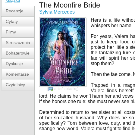
Książka
The Moonfire Bride
Recenzje
Sylvia Mercedes
Hers is a life with
Cytaty
whispers her name.
Filmy
For years, Valera 
just to keep food o
Streszczenia
protect her little sis
the tantalizing lure 
Bohaterowie
fae will spirit her
stop them?
Dyskusje
Komentarze
Then the fae come. Not
Czytelnicy
Trapped in a magni
[
zmień okładkę
]
Valera finds herself
lord. He claims he won’t harm her and vows t
if she honors one rule: she must never see hi
Determined to return to her sister at all cost
of her so-called husband. Why does he so
specifically? Torn between love, duty, and 
strange new world, Valera must fight to find h