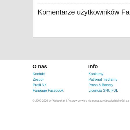
Komentarze użytkowników F
O nas
Info
Kontakt
Konkursy
Zespół
Patronat medialny
Profil NK
Prasa & Banery
Fanpage Facebook
Licencja GNU FDL
© 2009-2026 by Webook.pl | Autorzy serwisu nie ponoszą odpowiedzialności za