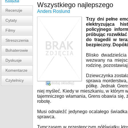
Książka
Wszystkiego najlepszego
Recenzje
Anders Roslund
Trzy dni pełne emo
Cytaty
elektryzująca hi
policyjnego infor
Filmy
próbując rozwikłać 
do tragedii w tera
Streszczenia
bezpieczny. Dopóki
Bohaterowie
Blisko dwadzieścia
wezwany na miejsce
Dyskusje
rodzinę, pozostawiają
Komentarze
Dziewczynka został
Czytelnicy
sprawa morderstwa, 
[
dodaj okładkę
]
półkę. Jednak Grens
niej myśleć. Kiedy w mieszkaniu, w którym w
tajemniczego włamania, Grens obawia się, 
robotę.
Musi odnaleźć jedynego ocalałego świadka 
sprawca.
Tymczasem w przestępczym półświatku kto