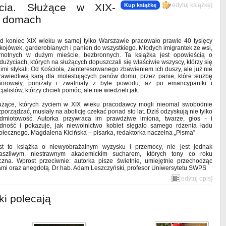
ycia. Służące w XIX-
[
edytuj książkę
]
Kup książkę
h domach
d koniec XIX wieku w samej tylko Warszawie pracowało prawie 40 tysięcy
kojówek, garderobianych i panien do wszystkiego. Młodych imigrantek ze wsi,
motnych w dużym mieście, bezbronnych. Ta książka jest opowieścią o
dużyciach, których na służących dopuszczali się właściwie wszyscy, którzy się
nimi stykali. Od Kościoła, zainteresowanego zbawieniem ich duszy, ale już nie
rawiedliwą karą dla molestujących panów domu, przez panie, które służbę
norowały, poniżały i zwalniały z byle powodu, aż po emancypantki i
cjalistów, którzy chcieli pomóc, ale nie wiedzieli jak.
użące, których życiem w XIX wieku pracodawcy mogli nieomal swobodnie
zporządzać, musiały na abolicję czekać ponad sto lat. Dziś odzyskują nie tylko
dmiotowość. Autorka przywraca im prawdziwe imiona, twarze, głos - i
dność i pokazuje, jak niewolnictwo kobiet sięgało samego rdzenia ładu
ołecznego. Magdalena Kicińska – pisarka, redaktorka naczelna „Pisma”
st to książka o niewyobrażalnym wyzysku i przemocy, nie jest jednak
raszliwym, niestrawnym akademickim sucharem, których tony co roku
czna. Wprost przeciwnie: autorka pisze świetnie, umiejętnie przechodząc
bami oraz anegdotą. Dr hab. Adam Leszczyński, profesor Uniwersytetu SWPS
[
edytuj opis
]
ki polecają