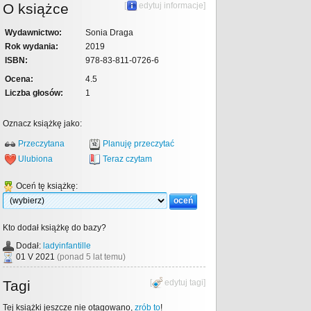
O książce
[
edytuj informacje
]
Wydawnictwo:
Sonia Draga
Rok wydania:
2019
ISBN:
978-83-811-0726-6
Ocena:
4.5
Liczba głosów:
1
Oznacz książkę jako:
Przeczytana
Planuję przeczytać
Ulubiona
Teraz czytam
Oceń tę książkę:
Kto dodał książkę do bazy?
Dodał:
ladyinfantille
01 V 2021
(ponad 5 lat temu)
Tagi
[
edytuj tagi
]
Tej książki jeszcze nie otagowano,
zrób to
!