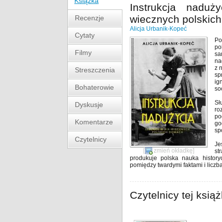
Książka
Instrukcja naduż
wiecznych polskic
Recenzje
Alicja Urbanik-Kopeć
Cytaty
Po
po
Filmy
sa
na
z 
Streszczenia
sp
ig
Bohaterowie
so
Sł
Dyskusje
ro
po
Komentarze
go
sp
Czytelnicy
Je
[
zmień okładkę
]
st
produkuje polska nauka history
pomiędzy twardymi faktami i licz
Czytelnicy tej książ