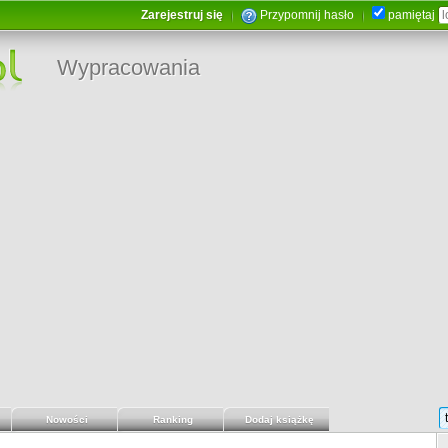
Zarejestruj się
Przypomnij hasło
pamiętaj
Wypracowania
Nowości
Ranking
Dodaj książkę