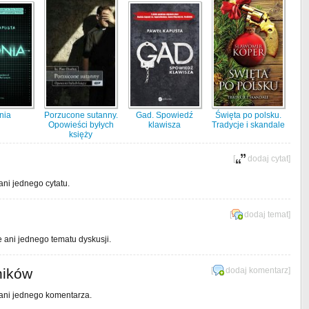
nia
Porzucone sutanny.
Gad. Spowiedź
Święta po polsku.
Opowieści byłych
klawisza
Tradycje i skandale
księży
[
dodaj cytat
]
ani jednego cytatu.
[
dodaj temat
]
e ani jednego tematu dyskusji.
ników
[
dodaj komentarz
]
 ani jednego komentarza.