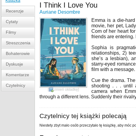
Książka
I Think I Love You
Recenzje
Auriane Desombre
Emma is a die-hard 
Cytaty
movie, her pet, Lad
Com of her heart for
Filmy
friends are entering. I
Streszczenia
Sophia is pragmati
relationships, 2) t
Bohaterowie
she’s a lesbian), 
starry-eyed romance,
Dyskusje
film with a message.
Komentarze
Cue the drama. The 
Czytelnicy
shooting . . . until
[
zmień okładkę
]
camera when Emma 
through a different lens. Suddenly their rivalry
Czytelnicy tej książki polecają
Niestety zbyt mało osób przeczytało tę książkę, aby móc po