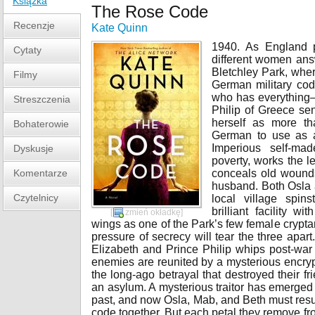
Książka
The Rose Code
Recenzje
Kate Quinn
1940. As England p
Cytaty
different women answ
Bletchley Park, wher
Filmy
German military cod
who has everything—
Streszczenia
Philip of Greece se
herself as more th
Bohaterowie
German to use as a
Imperious self-ma
Dyskusje
poverty, works the 
Komentarze
conceals old wounds
husband. Both Osla a
Czytelnicy
local village spi
brilliant facility 
[
zmień okładkę
]
wings as one of the Park’s few female cryptan
pressure of secrecy will tear the three apar
Elizabeth and Prince Philip whips post-war Br
enemies are reunited by a mysterious encrypte
the long-ago betrayal that destroyed their fr
an asylum. A mysterious traitor has emerged 
past, and now Osla, Mab, and Beth must resurr
code together. But each petal they remove fr