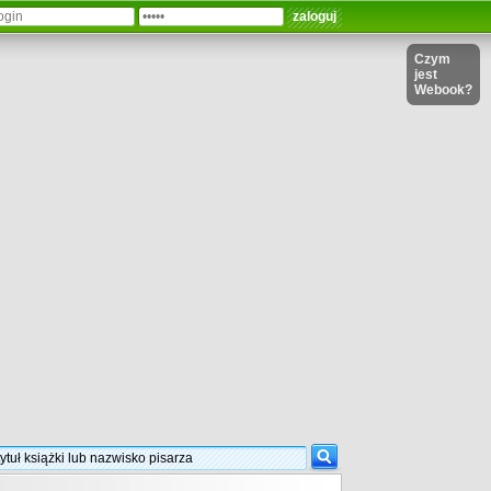
Czym
jest
Webook?