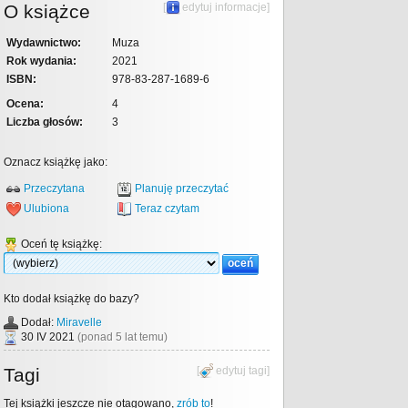
O książce
[
edytuj informacje
]
Wydawnictwo:
Muza
Rok wydania:
2021
ISBN:
978-83-287-1689-6
Ocena:
4
Liczba głosów:
3
Oznacz książkę jako:
Przeczytana
Planuję przeczytać
Ulubiona
Teraz czytam
Oceń tę książkę:
Kto dodał książkę do bazy?
Dodał:
Miravelle
30 IV 2021
(ponad 5 lat temu)
Tagi
[
edytuj tagi
]
Tej książki jeszcze nie otagowano,
zrób to
!