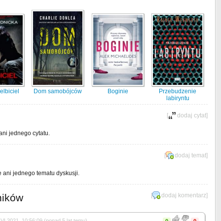
elbiciel
Dom samobójców
Boginie
Przebudzenie
labiryntu
[
dodaj cytat
]
ani jednego cytatu.
[
dodaj temat
]
e ani jednego tematu dyskusji.
ników
[
dodaj komentarz
]
VI 2021, 10:56:09 (ponad 5 lat temu)