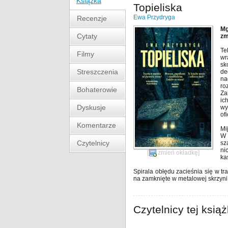
Książka
Topieliska
Ewa Przydryga
Recenzje
Mg
Cytaty
zm
Te
Filmy
wr
sk
Streszczenia
de
na
ro
Bohaterowie
Za
ic
Dyskusje
wy
ofi
Komentarze
Mi
W 
Czytelnicy
sz
ni
[
zmień okładkę
]
ka
Spirala obłędu zacieśnia się w t
na zamknięte w metalowej skrzyni 
Czytelnicy tej książ