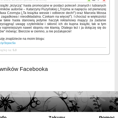
0
0
książki „krzyczą” hasła promocyjne w postaci poleceń znanych i lubianych
elników autorów – Katarzyny Puzyńskiej („Trzyma w napięciu od pierwszej
 Maxa Czornyja („Ta książka wessie i odbierze dech!”) oraz Marcela Mossa
 zagadkowa i nieodkładalna. Czekam na więcej!”). I chociaż w większości
w takie hasła stanowią jedynie haczyk reklamowy mający za zadanie
rzyciągnąć uwagę czytelników i skłonić ich do kupna książki, tak w tym
najmniejszym nawet stopniu nie kłamią. Dlatego też i ja dołączę się do
ków” mówiąc: Bierzcie w ciemno, a nie pożałujecie!
zję znajdziecie na moim blogu:
it.ly/3zpocSo
iążkę na:
5.0
owników Facebooka
Info
Zakupy
Pomoc