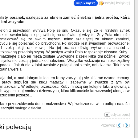
[
edytuj książkę
]
Kup książkę
listy poranek, szalejąca za oknem zamieć śnieżna i jedna prośba, która
ieni wszystko
lefon z przychodni wyrywa Polę ze snu. Okazuje się, że jej trzyletni synek
az ze swoim tatą nie pojawili się na umówionej wizycie. Gdy Pola nie może
ontaktować się ze swoim mężem, mimo szalejącej za oknem zamieci,
cyduje się pojechać do przychodni. Po drodze jest świadkiem prowadzonej
d rzeką akcji ratunkowej. Na jej oczach dźwig wyławia samochód z
ztrzaskaną przednią szybą. W pustym wraku Pola rozpoznaje nissana Kuby...
marznięte ciało jej męża zostaje wyłowione z rzeki kilka dni później. Zwłoki
h synka nie zostają jednak odnalezione. Wszystko wskazuje na nieszczęśliwy
padek - Jakub nie zdołał uwolnić z pułapki ani siebie, ani dziecka. Tak brzmi
cjalna wersja...
jają dni, a nad dobrym imieniem Kuby zaczynają się zbierać czarne chmury.
pracy dopuścił się kilku matactw i zapewne w związku z tym był
antażowany. W odległej przeszłości Kuby mnożą się kolejne luki, a główną z
ch wypełnia tajemnicza dziewczyna, która kilkanaście lat wcześniej utonęła w
szubskim jeziorze...
rakcie przeszukiwania domu małżeństwa. W piwniczce na wina policja natrafia
szczątki małego dziecka...
[
edytuj opis
]
ki polecają
Przewiń: [
] [
]