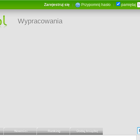
Zarejestruj się
Przypomnij hasło
pamiętaj
Wypracowania
Nowości
Ranking
Dodaj książkę