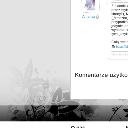
Z okładki 
przez czyt
strony!”),
Amarisa
(„Mroczna,
przypadkó
jedynie p
wypadku w 
tych „krzy
.
Całą recen
📚
https://b
Oceniam ks
Komentarze użytk
O nas