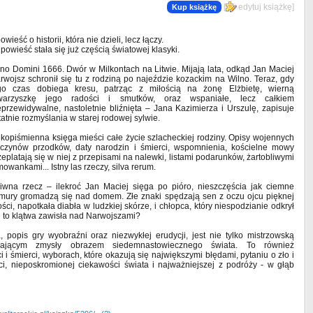
[
edytuj książkę
]
Kup książkę
wieść o historii, która nie dzieli, lecz łączy.
 powieść stała się już częścią światowej klasyki.
no Domini 1666. Dwór w Milkontach na Litwie. Mijają lata, odkąd Jan Maciej
rwojsz schronił się tu z rodziną po najeździe kozackim na Wilno. Teraz, gdy
go czas dobiega kresu, patrząc z miłością na żonę Elżbietę, wierną
warzyszkę jego radości i smutków, oraz wspaniałe, lecz całkiem
eprzewidywalne, nastoletnie bliźnięta – Jana Kazimierza i Urszulę, zapisuje
tatnie rozmyślania w starej rodowej sylwie.
kopiśmienna księga mieści całe życie szlacheckiej rodziny. Opisy wojennych
czynów przodków, daty narodzin i śmierci, wspomnienia, kościelne mowy
zeplatają się w niej z przepisami na nalewki, listami podarunków, żartobliwymi
mowankami... Istny las rzeczy, silva rerum.
iwna rzecz – ilekroć Jan Maciej sięga po pióro, nieszczęścia jak ciemne
mury gromadzą się nad domem. Złe znaki spędzają sen z oczu ojcu pięknej
ci, napotkała diabła w ludzkiej skórze, i chłopca, który niespodzianie odkrył
 to klątwa zawisła nad Narwojszami?
 popis gry wyobraźni oraz niezwykłej erudycji, jest nie tylko mistrzowską
miającym zmysły obrazem siedemnastowiecznego świata. To również
 śmierci, wyborach, które okazują się największymi błędami, pytaniu o zło i
ci, nieposkromionej ciekawości świata i najważniejszej z podróży - w głąb