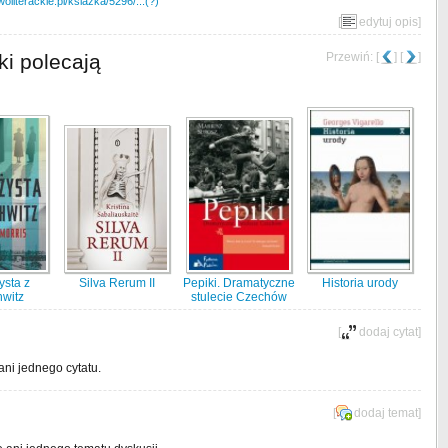
literackie.pl/ksiazka/5296/...(?)
[
edytuj opis
]
ki polecają
Przewiń: [
] [
]
ysta z
Silva Rerum II
Pepiki. Dramatyczne
Historia urody
witz
stulecie Czechów
[
dodaj cytat
]
ani jednego cytatu.
[
dodaj temat
]