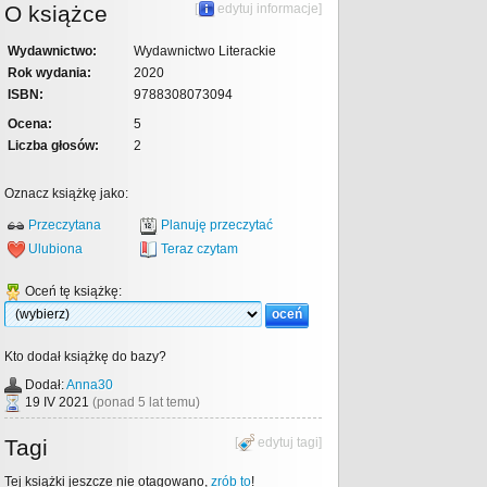
O książce
[
edytuj informacje
]
Wydawnictwo:
Wydawnictwo Literackie
Rok wydania:
2020
ISBN:
9788308073094
Ocena:
5
Liczba głosów:
2
Oznacz książkę jako:
Przeczytana
Planuję przeczytać
Ulubiona
Teraz czytam
Oceń tę książkę:
Kto dodał książkę do bazy?
Dodał:
Anna30
19 IV 2021
(ponad 5 lat temu)
Tagi
[
edytuj tagi
]
Tej książki jeszcze nie otagowano,
zrób to
!