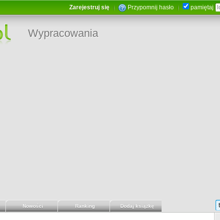
Zarejestruj się
Przypomnij hasło
pamiętaj
Wypracowania
Nowości
Ranking
Dodaj książkę