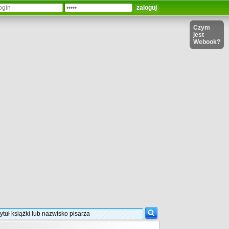
Czym
jest
Webook?