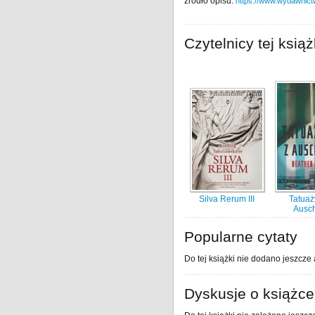
źródło opisu:
https://www.wydawnictwo
Czytelnicy tej książ
Silva Rerum III
Tatuaż
Ausch
Popularne cytaty
Do tej książki nie dodano jeszcze 
Dyskusje o książce