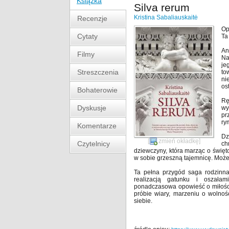
Książka
Silva rerum
Kristina Sabaliauskaitė
Recenzje
Opo
Cytaty
Ta
An
Filmy
Na
je
Streszczenia
to
ni
os
Bohaterowie
Rę
Dyskusje
wy
pr
ry
Komentarze
Dz
[
zmień okładkę
]
Czytelnicy
ch
dziewczyny, która marząc o świętoś
w sobie grzeszną tajemnicę. Może
Ta pełna przygód saga rodzinna,
realizacją gatunku i oszała
ponadczasowa opowieść o miłości i
próbie wiary, marzeniu o wolnoś
siebie.