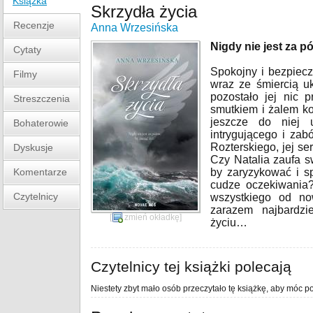
Książka
Skrzydła życia
Recenzje
Anna Wrzesińska
Nigdy nie jest za p
Cytaty
Spokojny i bezpiecz
Filmy
wraz ze śmiercią 
pozostało jej nic 
Streszczenia
smutkiem i żalem ko
jeszcze do niej 
Bohaterowie
intrygującego i zab
Rozterskiego, jej se
Dyskusje
Czy Natalia zaufa sw
Komentarze
by zaryzykować i s
cudze oczekiwania?
Czytelnicy
wszystkiego od n
zarazem najbardz
[
zmień okładkę
]
życiu…
Czytelnicy tej książki polecają
Niestety zbyt mało osób przeczytało tę książkę, aby móc po