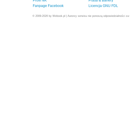
Profil NK
Prasa & Banery
Fanpage Facebook
Licencja GNU FDL
© 2009-2026 by Webook.pl | Autorzy serwisu nie ponoszą odpowiedzialności za