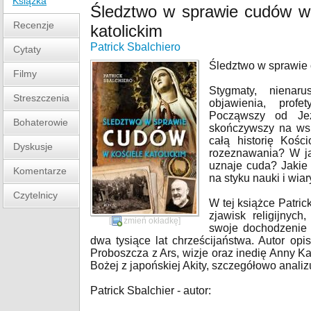
Książka
Śledztwo w sprawie cudów w
Recenzje
katolickim
Patrick Sbalchiero
Cytaty
Śledztwo w sprawie 
Filmy
Stygmaty, nienar
Streszczenia
objawienia, prof
Począwszy od Jez
Bohaterowie
skończywszy na wsp
całą historię Kości
Dyskusje
rozeznawania? W jak
uznaje cuda? Jakie
Komentarze
na styku nauki i wiar
Czytelnicy
W tej książce Patri
zjawisk religijnyc
[
zmień okładkę
]
swoje dochodzenie 
dwa tysiące lat chrześcijaństwa. Autor op
Proboszcza z Ars, wizje oraz inedię Anny K
Bożej z japońskiej Akity, szczegółowo analiz
Patrick Sbalchier - autor: