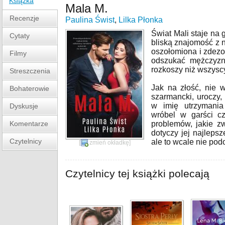
Książka
Mala M.
Recenzje
Paulina Świst
,
Lilka Płonka
Świat Mali staje na
Cytaty
bliską znajomość z 
oszołomiona i zdez
Filmy
odszukać mężczyznę
rozkoszy niż wszyscy
Streszczenia
Jak na złość, nie 
Bohaterowie
szarmancki, uroczy, 
w imię utrzymania
Dyskusje
wróbel w garści c
Komentarze
problemów, jakie z
dotyczy jej najlepsz
Czytelnicy
ale to wcale nie po
[
zmień okładkę
]
Czytelnicy tej książki polecają