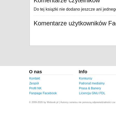
Komentarze czytelników
Do tej książki nie dodano jeszcze ani jedne
Komentarze użytkowników F
O nas
Info
Kontakt
Konkursy
Zespół
Patronat medialny
Profil NK
Prasa & Banery
Fanpage Facebook
Licencja GNU FDL
© 2009-2026 by Webook.pl | Autorzy serwisu nie ponoszą odpowiedzialności za