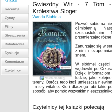
Książka
Gwiezdny Wir - 7 Tom -
Recenzje
Królestwa Sloget
Wanda Siubiela
Cytaty
Pozwól sobie na ni
Filmy
ośmioletnią Na
szesnastoletnim 
Streszczenia
przemierzając różne
Bohaterowie
Zanurzając się w ser
z nimi niezapomnia
Dyskusje
snem.
Komentarze
W siódmej części
wędrówki po Orkusz
Czytelnicy
Dzięki informacjom
ludzie, jako kolejne
[
zmień okładkę
]
tereny. Oprócz tego ktoś umieszcza niewin
im siły witalne. Kto i dlaczego robi takie
sposób, aby pomóc wszystkim nieszczęśni
Czytelnicy tej książki polecają