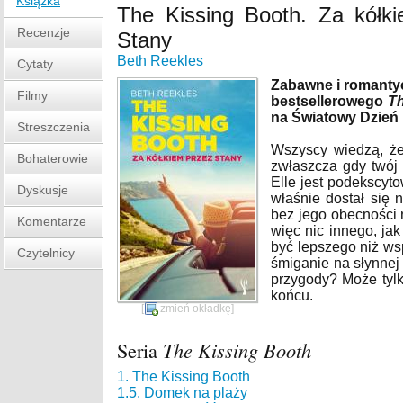
Książka
The Kissing Booth. Za kółk
Recenzje
Stany
Beth Reekles
Cytaty
Zabawne i romanty
Filmy
bestsellerowego
Th
na Światowy Dzień 
Streszczenia
Wszyscy wiedzą, ż
Bohaterowie
zwłaszcza gdy twój 
Elle jest podekscy
Dyskusje
właśnie dostał się n
bez jego obecności n
Komentarze
więc nic innego, ja
być lepszego niż w
Czytelnicy
śmiganie na słynnej
przygody? Może tyl
końcu.
[
zmień okładkę
]
Seria
The Kissing Booth
1. The Kissing Booth
1.5. Domek na plaży