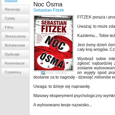
Książka
Noc Ósma
Recenzje
Sebastian Fitzek
FITZEK poraża i prze
Cytaty
Uważaj: to może zda
Filmy
Każdemu... Tobie też
Streszczenia
Jest ósmy dzień ós
Bohaterowie
cały kraj wrogów. C
Dyskusje
Wyobraź sobie inte
Komentarze
zgłosić najbardzie
zostanie wylosowany
Czytelnicy
on wyjęty spod pra
[
zmień okładkę
]
dostanie za to nagrodę - dziesięć milionów e
Uwaga: to dzieje się naprawdę.
Masowy eksperyment psychologiczny wymknął
A wylosowano twoje nazwisko...