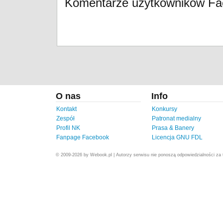
Komentarze użytkowników F
O nas
Info
Kontakt
Konkursy
Zespół
Patronat medialny
Profil NK
Prasa & Banery
Fanpage Facebook
Licencja GNU FDL
© 2009-2026 by Webook.pl | Autorzy serwisu nie ponoszą odpowiedzialności za