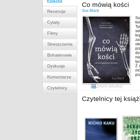
Książka
Co mówią kości
Sue Black
Recenzje
Su
Cytaty
ks
Ty
se
Filmy
kr
za
Streszczenia
ok
pr
do
Bohaterowie
ni
ty
Dyskusje
Z 
mó
pr
Komentarze
[
zmień okładkę
]
Czytelnicy
Czytelnicy tej książ