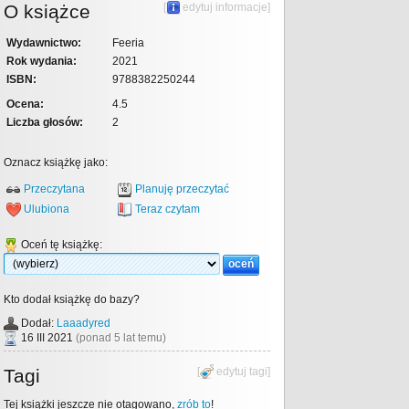
O książce
[
edytuj informacje
]
Wydawnictwo:
Feeria
Rok wydania:
2021
ISBN:
9788382250244
Ocena:
4.5
Liczba głosów:
2
Oznacz książkę jako:
Przeczytana
Planuję przeczytać
Ulubiona
Teraz czytam
Oceń tę książkę:
Kto dodał książkę do bazy?
Dodał:
Laaadyred
16 III 2021
(ponad 5 lat temu)
Tagi
[
edytuj tagi
]
Tej książki jeszcze nie otagowano,
zrób to
!