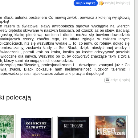
[
edytuj książkę
]
Kup książkę
e Black, autorka bestselleru Co mówią zwłoki, powraca z kolejną wyjątkową
iążką!
m razem ta światowej sławy antropolożka sądowa wyciągnie na wierzch
krety głęboko skrywane w naszych kościach, od czaszki aż po stopy. Badając
ęgosłup, klatkę piersiową, ramiona i dłonie, można się bowiem dowiedzieć
skakujących rzeczy, choćby tego, że ofiara zginęła w całkiem innych
olicznościach, niż się wszystkim wydaje… To, co jemy, co robimy, dokąd się
zemieszczamy, zostawia ślady, a Sue Black, dzięki niesłychanej wiedzy i
świadczeniu, potrafi krok po kroku, kostka po kostce odczytywać poszlaki
ewidoczne dla innych. Wszystko po to, by odtworzyć znaczące fakty z życia
ch, którzy sami nie mogą o nich opowiedzieć.
niezwykłą wrażliwością, profesjonalizmem i… dowcipem, znanymi już z Co
wią zwłoki, Black pokazuje nam nieśmiertelność ludzkich tajemnic i
zeprowadza przez najciekawsze zakamarki pracy antropologa!
[
edytuj opis
]
ki polecają