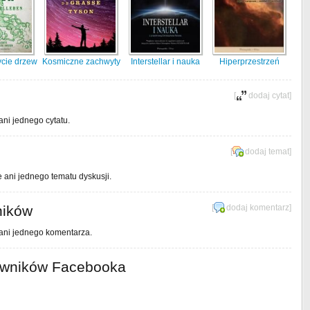
ycie drzew
Kosmiczne zachwyty
Interstellar i nauka
Hiperprzestrzeń
[
dodaj cytat
]
ani jednego cytatu.
[
dodaj temat
]
e ani jednego tematu dyskusji.
ników
[
dodaj komentarz
]
 ani jednego komentarza.
owników Facebooka