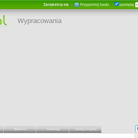
Zarejestruj się
Przypomnij hasło
pamiętaj
Wypracowania
Nowości
Ranking
Dodaj książkę