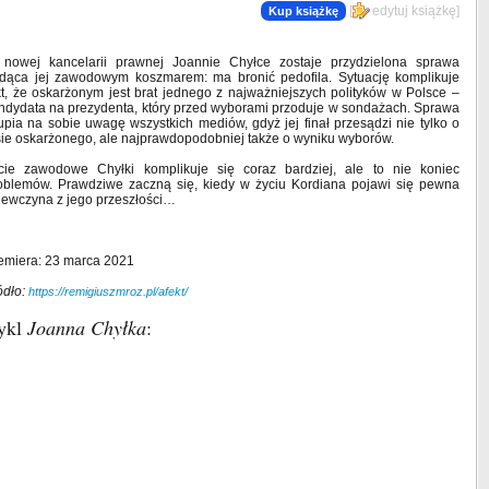
[
edytuj książkę
]
Kup książkę
nowej kancelarii prawnej Joannie Chyłce zostaje przydzielona sprawa
dąca jej zawodowym koszmarem: ma bronić pedofila. Sytuację komplikuje
kt, że oskarżonym jest brat jednego z najważniejszych polityków w Polsce –
ndydata na prezydenta, który przed wyborami przoduje w sondażach. Sprawa
upia na sobie uwagę wszystkich mediów, gdyż jej finał przesądzi nie tylko o
sie oskarżonego, ale najprawdopodobniej także o wyniku wyborów.
cie zawodowe Chyłki komplikuje się coraz bardziej, ale to nie koniec
oblemów. Prawdziwe zaczną się, kiedy w życiu Kordiana pojawi się pewna
iewczyna z jego przeszłości…
emiera: 23 marca 2021
ódło:
https://remigiuszmroz.pl/afekt/
ykl
Joanna Chyłka
: