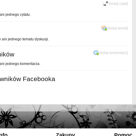
[
dodaj cytat
]
ani jednego cytatu.
[
dodaj temat
]
e ani jednego tematu dyskusji.
ników
[
dodaj komentarz
]
 ani jednego komentarza.
owników Facebooka
Info
Zakupy
Pomoc