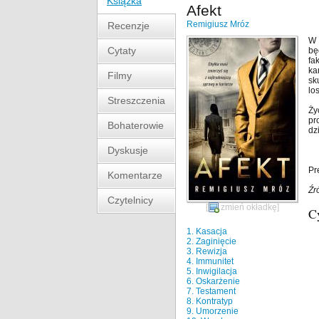
Książka
Afekt
Remigiusz Mróz
Recenzje
W 
Cytaty
bę
fa
ka
Filmy
sk
lo
Streszczenia
Ży
pr
Bohaterowie
dz
Dyskusje
Pr
Komentarze
Źr
Czytelnicy
[
zmień okładkę
]
C
1. Kasacja
2. Zaginięcie
3. Rewizja
4. Immunitet
5. Inwigilacja
6. Oskarżenie
7. Testament
8. Kontratyp
9. Umorzenie