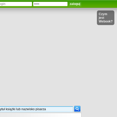
Czym
jest
Webook?