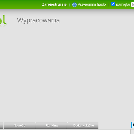
Zarejestruj się
Przypomnij hasło
pamiętaj
Wypracowania
Nowości
Ranking
Dodaj książkę