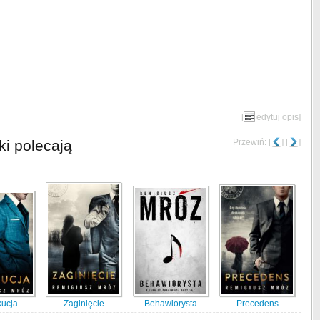
[
edytuj opis
]
ki polecają
Przewiń: [
] [
]
ucja
Zaginięcie
Behawiorysta
Precedens