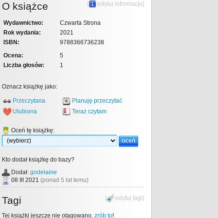
O książce
[
edytuj informacje
]
Wydawnictwo:
Czwarta Strona
Rok wydania:
2021
ISBN:
9788366736238
Ocena:
5
Liczba głosów:
1
Oznacz książkę jako:
Przeczytana
Planuję przeczytać
Ulubiona
Teraz czytam
Oceń tę książkę:
Kto dodał książkę do bazy?
Dodał:
godelaine
08 III 2021
(ponad 5 lat temu)
Tagi
[
edytuj tagi
]
Tej książki jeszcze nie otagowano,
zrób to
!