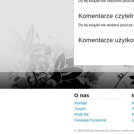
Do tej książki nie założono jeszcz
Komentarze czytel
Do tej książki nie dodano jeszcze
Komentarze użytk
O nas
Kontakt
K
Zespół
P
Profil NK
P
Fanpage Facebook
L
© 2009-2026 by Webook.pl | Autorzy serwisu n