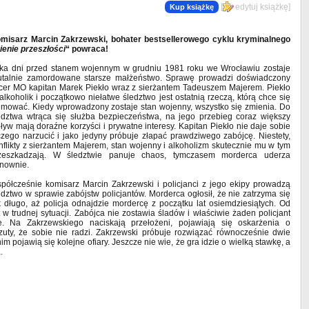
[
edytuj książkę
]
Kup książkę
misarz Marcin Zakrzewski, bohater bestsellerowego cyklu kryminalnego
ienie przeszłości
“ powraca!
lka dni przed stanem wojennym w grudniu 1981 roku we Wrocławiu zostaje
utalnie zamordowane starsze małżeństwo. Sprawę prowadzi doświadczony
icer MO kapitan Marek Piekło wraz z sierżantem Tadeuszem Majerem. Piekło
 alkoholik i początkowo niełatwe śledztwo jest ostatnią rzeczą, którą chce się
jmować. Kiedy wprowadzony zostaje stan wojenny, wszystko się zmienia. Do
edztwa wtrąca się służba bezpieczeństwa, na jego przebieg coraz większy
ływ mają doraźne korzyści i prywatne interesy. Kapitan Piekło nie daje sobie
czego narzucić i jako jedyny próbuje złapać prawdziwego zabójcę. Niestety,
nflikty z sierżantem Majerem, stan wojenny i alkoholizm skutecznie mu w tym
zeszkadzają. W śledztwie panuje chaos, tymczasem morderca uderza
nownie.
półcześnie komisarz Marcin Zakrzewski i policjanci z jego ekipy prowadzą
edztwo w sprawie zabójstw policjantów. Morderca ogłosił, że nie zatrzyma się
k długo, aż policja odnajdzie mordercę z początku lat osiemdziesiątych. Od
w trudnej sytuacji. Zabójca nie zostawia śladów i właściwie żaden policjant
. Na Zakrzewskiego naciskają przełożeni, pojawiają się oskarżenia o
rzuty, że sobie nie radzi. Zakrzewski próbuje rozwiązać równocześnie dwie
nim pojawią się kolejne ofiary. Jeszcze nie wie, że gra idzie o wielką stawkę, a
.