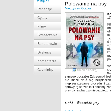
Książka
Polowanie na psy
Mieczysław Gorzka
Recenzje
Ko
Cytaty
„
C
Ki
Filmy
br
of
Streszczenia
to
za
śl
Bohaterowie
wp
ni
Dyskusje
ko
pr
po
Komentarze
Ws
Czytelnicy
śl
[
zmień okładkę
]
ta
samego początku Zakrzewski jest 
nie może czuć się bezpiecznie
nieprzestrzeganie procedur i za
sprawy, tę sprzed lat i obecną, za
prawda jest bardzo niebezpieczna
Cykl "Wściekłe psy"