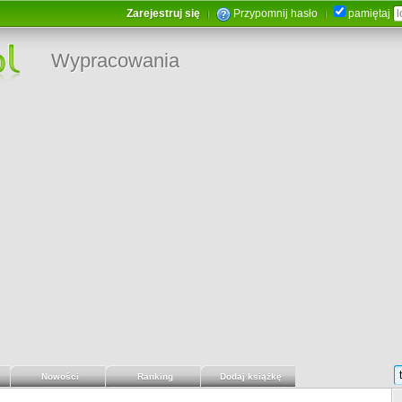
Zarejestruj się
Przypomnij hasło
pamiętaj
Wypracowania
Nowości
Ranking
Dodaj książkę