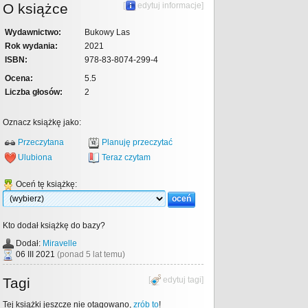
O książce
[
edytuj informacje
]
Wydawnictwo:
Bukowy Las
Rok wydania:
2021
ISBN:
978-83-8074-299-4
Ocena:
5.5
Liczba głosów:
2
Oznacz książkę jako:
Przeczytana
Planuję przeczytać
Ulubiona
Teraz czytam
Oceń tę książkę:
Kto dodał książkę do bazy?
Dodał:
Miravelle
06 III 2021
(ponad 5 lat temu)
Tagi
[
edytuj tagi
]
Tej książki jeszcze nie otagowano,
zrób to
!