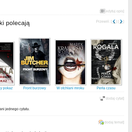
[
edytuj opis
]
ki polecają
Przewiń: [
] [
]
y pokaz
Front burzowy
W otchłani mroku
Perła czasu
[
dodaj cytat
]
ani jednego cytatu.
[
dodaj temat
]