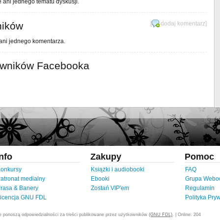
e ani jednego tematu dyskusji.
ników
[
dodaj komentarz
]
 ani jednego komentarza.
owników Facebooka
Info
Zakupy
Pomoc
onkursy
Książki i audiobooki
FAQ
atronat medialny
Ebooki
Grupa Webo
rasa & Banery
Zostań VIP'em
Regulamin
icencja GNU FDL
Polityka Pry
ie ponoszą odpowiedzialności za treści publikowane przez użytkowników
(GNU FDL)
. | Online: 204