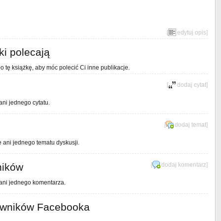
[
edytuj opis
]
ki polecają
o tę książkę, aby móc polecić Ci inne publikacje.
[
dodaj cytat
]
ani jednego cytatu.
[
dodaj temat
]
e ani jednego tematu dyskusji.
ników
[
dodaj komentarz
]
 ani jednego komentarza.
owników Facebooka