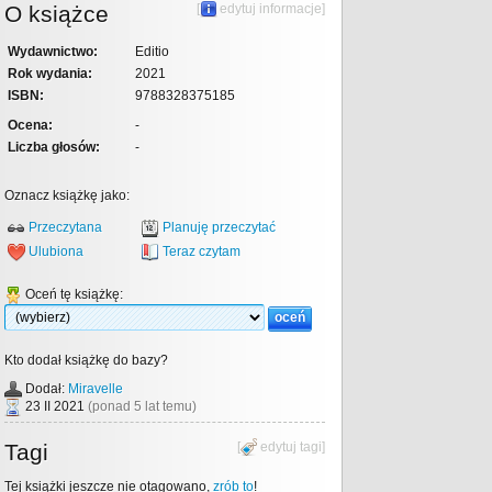
O książce
[
edytuj informacje
]
Wydawnictwo:
Editio
Rok wydania:
2021
ISBN:
9788328375185
Ocena:
-
Liczba głosów:
-
Oznacz książkę jako:
Przeczytana
Planuję przeczytać
Ulubiona
Teraz czytam
Oceń tę książkę:
Kto dodał książkę do bazy?
Dodał:
Miravelle
23 II 2021
(ponad 5 lat temu)
Tagi
[
edytuj tagi
]
Tej książki jeszcze nie otagowano,
zrób to
!