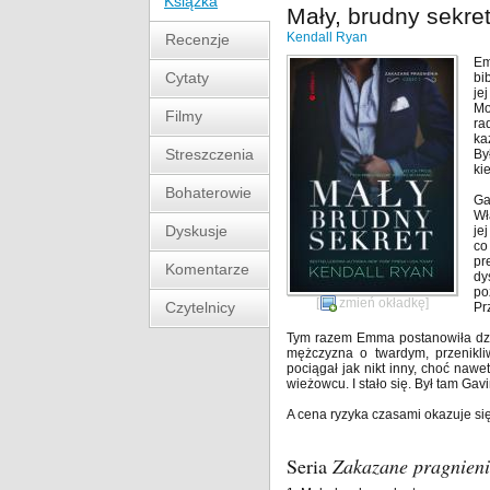
Książka
Mały, brudny sekre
Kendall Ryan
Recenzje
Em
Cytaty
bi
je
Mo
Filmy
ra
ka
Streszczenia
By
ki
Bohaterowie
Ga
Wł
Dyskusje
je
co
pr
Komentarze
dy
po
[
zmień okładkę
]
Czytelnicy
Pr
Tym razem Emma postanowiła dzia
mężczyzna o twardym, przenikli
pociągał jak nikt inny, choć naw
wieżowcu. I stało się. Był tam Gavi
A cena ryzyka czasami okazuje si
Seria
Zakazane pragnien