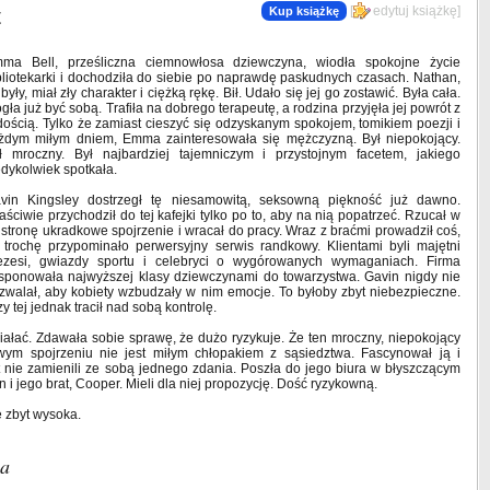
t
[
edytuj książkę
]
Kup książkę
ma Bell, prześliczna ciemnowłosa dziewczyna, wiodła spokojne życie
bliotekarki i dochodziła do siebie po naprawdę paskudnych czasach. Nathan,
j były, miał zły charakter i ciężką rękę. Bił. Udało się jej go zostawić. Była cała.
gła już być sobą. Trafiła na dobrego terapeutę, a rodzina przyjęła jej powrót z
dością. Tylko że zamiast cieszyć się odzyskanym spokojem, tomikiem poezji i
żdym miłym dniem, Emma zainteresowała się mężczyzną. Był niepokojący.
ł mroczny. Był najbardziej tajemniczym i przystojnym facetem, jakiego
edykolwiek spotkała.
vin Kingsley dostrzegł tę niesamowitą, seksowną piękność już dawno.
aściwie przychodził do tej kafejki tylko po to, aby na nią popatrzeć. Rzucał w
j stronę ukradkowe spojrzenie i wracał do pracy. Wraz z braćmi prowadził coś,
 trochę przypominało perwersyjny serwis randkowy. Klientami byli majętni
ezesi, gwiazdy sportu i celebryci o wygórowanych wymaganiach. Firma
sponowała najwyższej klasy dziewczynami do towarzystwa. Gavin nigdy nie
zwalał, aby kobiety wzbudzały w nim emocje. To byłoby zbyt niebezpieczne.
zy tej jednak tracił nad sobą kontrolę.
łać. Zdawała sobie sprawę, że dużo ryzykuje. Że ten mroczny, niepokojący
wym spojrzeniu nie jest miłym chłopakiem z sąsiedztwa. Fascynował ją i
et nie zamienili ze sobą jednego zdania. Poszła do jego biura w błyszczącym
n i jego brat, Cooper. Mieli dla niej propozycję. Dość ryzykowną.
ę zbyt wysoka.
ia