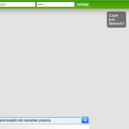
Czym
jest
Webook?