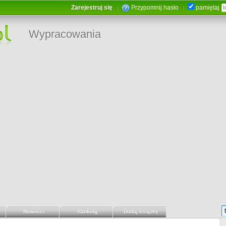
Zarejestruj się
Przypomnij hasło
pamiętaj
Wypracowania
Nowości
Ranking
Dodaj książkę