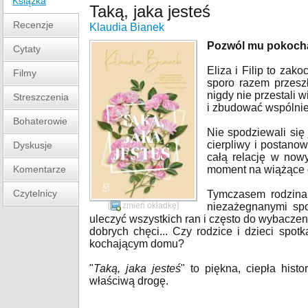
Książka
Taką, jaka jesteś
Recenzje
Klaudia Bianek
Pozwól mu pokochać
Cytaty
Eliza i Filip to zak
Filmy
sporo razem przesz
nigdy nie przestali 
Streszczenia
i zbudować wspólnie 
Bohaterowie
Nie spodziewali się
cierpliwy i postano
Dyskusje
całą relację w now
Komentarze
moment na wiążące d
Czytelnicy
Tymczasem rodzina 
[
zmień okładkę
]
niezażegnanymi spo
uleczyć wszystkich ran i często do wybacze
dobrych chęci... Czy rodzice i dzieci spo
kochającym domu?
"
Taką, jaka jesteś
" to piękna, ciepła hist
właściwą drogę.