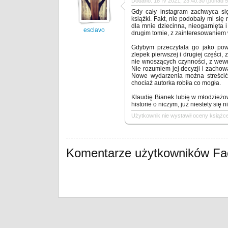
Dodano: 18 IV 2021, 23:40:30 (ponad 5 
Gdy cały instagram zachwyca si
książki. Fakt, nie podobały mi się
dla mnie dziecinna, nieogarnięta 
esclavo
drugim tomie, z zainteresowaniem w
Gdybym przeczytała go jako powi
zlepek pierwszej i drugiej części
nie wnoszących czynności, z wewnę
Nie rozumiem jej decyzji i zachow
Nowe wydarzenia można streścić
chociaż autorka robiła co mogła.
Klaudię Bianek lubię w młodzieżo
historie o niczym, już niestety się n
Użytkownik nie wystawił oceny książce
Komentarze użytkowników F