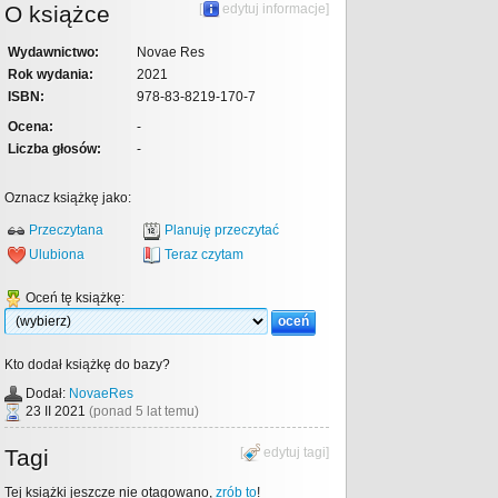
O książce
[
edytuj informacje
]
Wydawnictwo:
Novae Res
Rok wydania:
2021
ISBN:
978-83-8219-170-7
Ocena:
-
Liczba głosów:
-
Oznacz książkę jako:
Przeczytana
Planuję przeczytać
Ulubiona
Teraz czytam
Oceń tę książkę:
Kto dodał książkę do bazy?
Dodał:
NovaeRes
23 II 2021
(ponad 5 lat temu)
Tagi
[
edytuj tagi
]
Tej książki jeszcze nie otagowano,
zrób to
!