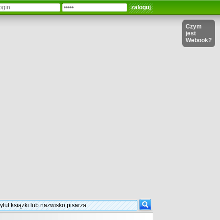
Czym
jest
Webook?