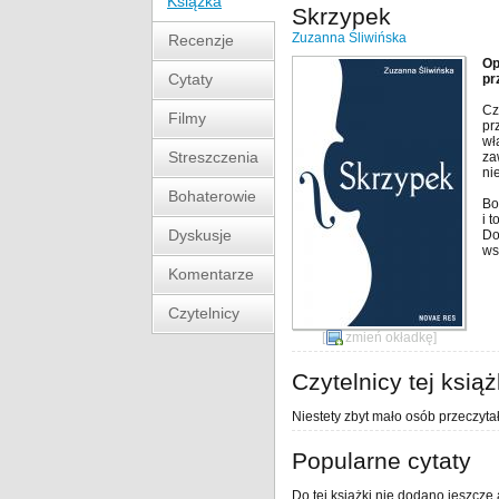
Książka
Skrzypek
Zuzanna Śliwińska
Recenzje
Op
Cytaty
pr
Cz
Filmy
pr
wł
Streszczenia
za
ni
Bohaterowie
Bo
i 
Dyskusje
Do
ws
Komentarze
Czytelnicy
[
zmień okładkę
]
Czytelnicy tej książ
Niestety zbyt mało osób przeczytał
Popularne cytaty
Do tej książki nie dodano jeszcze 