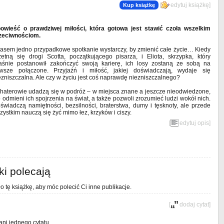
[
edytuj książkę
]
Kup książkę
owieść o prawdziwej miłości, która gotowa jest stawić czoła wszelkim
zeciwnościom.
asem jedno przypadkowe spotkanie wystarczy, by zmienić całe życie… Kiedy
zetną się drogi Scotta, początkującego pisarza, i Eliota, skrzypka, który
aśnie postanowił zakończyć swoją karierę, ich losy zostaną ze sobą na
wsze połączone. Przyjaźń i miłość, jakiej doświadczają, wydaje się
ezniszczalna. Ale czy w życiu jest coś naprawdę niezniszczalnego?
haterowie udadzą się w podróż – w miejsca znane a jeszcze nieodwiedzone,
to odmieni ich spojrzenia na świat, a także pozwoli zrozumieć ludzi wokół nich.
świadczą namiętności, bezsilności, braterstwa, dumy i tęsknoty, ale przede
zystkim nauczą się żyć mimo łez, krzyków i ciszy.
[
edytuj opis
]
ki polecają
o tę książkę, aby móc polecić Ci inne publikacje.
[
dodaj cytat
]
ani jednego cytatu.