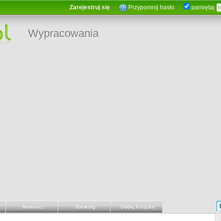
Zarejestruj się
Przypomnij hasło
pamiętaj
Wypracowania
Nowości
Ranking
Dodaj książkę