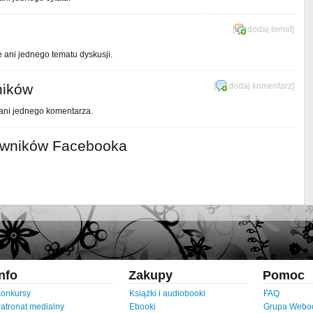
[
dodaj temat
]
e ani jednego tematu dyskusji.
ników
[
dodaj komentarz
]
 ani jednego komentarza.
owników Facebooka
Info
Zakupy
Pomoc
onkursy
Książki i audiobooki
FAQ
atronat medialny
Ebooki
Grupa Webo