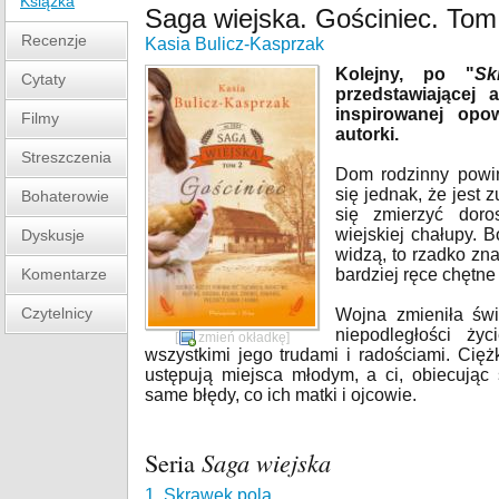
Książka
Saga wiejska. Gościniec. Tom
Recenzje
Kasia Bulicz-Kasprzak
Kolejny, po "
Sk
Cytaty
przedstawiającej 
inspirowanej opo
Filmy
autorki.
Streszczenia
Dom rodzinny powin
się jednak, że jest 
Bohaterowie
się zmierzyć dor
wiejskiej chałupy. 
Dyskusje
widzą, to rzadko zn
Komentarze
bardziej ręce chętn
Czytelnicy
Wojna zmieniła świ
niepodległości ży
[
zmień okładkę
]
wszystkimi jego trudami i radościami. Ciężk
ustępują miejsca młodym, a ci, obiecując 
same błędy, co ich matki i ojcowie.
Seria
Saga wiejska
1. Skrawek pola