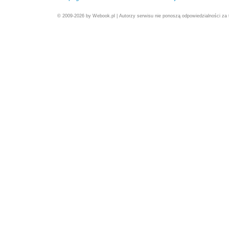
© 2009-2026 by Webook.pl | Autorzy serwisu nie ponoszą odpowiedzialności za