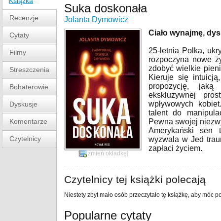
Książka
Suka doskonała
Recenzje
Jolanta Dymowicz
Ciało wynajmę, dy
Cytaty
25-letnia Polka, uk
Filmy
rozpoczyna nowe ży
zdobyć wielkie pien
Streszczenia
Kieruje się intuicj
propozycję, jaką
Bohaterowie
ekskluzywnej prost
wpływowych kobiet.
Dyskusje
talent do manipula
Komentarze
Pewna swojej niezwyk
Amerykański sen t
Czytelnicy
wyzwala w Jed traum
zapłaci życiem.
[
zmień okładkę
]
Czytelnicy tej książki polecają
Niestety zbyt mało osób przeczytało tę książkę, aby móc po
Popularne cytaty